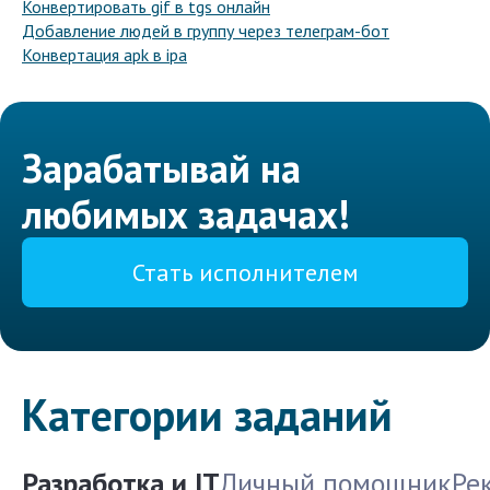
Конвертировать gif в tgs онлайн
Добавление людей в группу через телеграм-бот
Конвертация apk в ipa
Зарабатывай на
любимых задачах!
Стать исполнителем
Категории заданий
Разработка и IT
Личный помощник
Ре