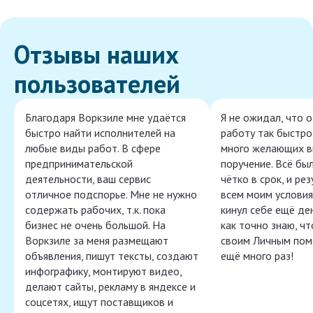
Отзывы наших
пользователей
Благодаря Воркзиле мне удаётся
Я не ожидал, что 
быстро найти исполнителей на
работу так быстро,
любые виды работ. В сфере
много желающих в
предпринимательской
поручение. Всё бы
деятельности, ваш сервис
чётко в срок, и ре
отличное подспорье. Мне не нужно
всем моим условия
содержать рабочих, т.к. пока
кинул себе ещё ден
бизнес не очень большой. На
как точно знаю, ч
Воркзиле за меня размещают
своим Личным пом
объявления, пишут тексты, создают
ещё много раз!
инфографику, монтируют видео,
делают сайты, рекламу в яндексе и
соцсетях, ищут поставщиков и