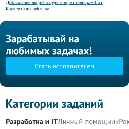
Добавление людей в группу через телеграм-бот
Конвертация apk в ipa
Зарабатывай на
любимых задачах!
Стать исполнителем
Категории заданий
Разработка и IT
Личный помощник
Ре