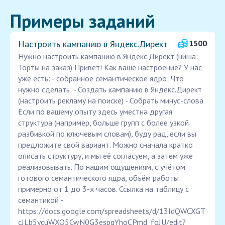
Примеры заданий
Настроить кампанию в Яндекс.Директ
1500
Нужно настроить кампанию в Яндекс.Директ (ниша:
Торты на заказ) Привет! Как ваше настроение? У нас
уже есть: - собранное семантическое ядро; Что
нужно сделать: - Создать кампанию в Яндекс.Директ
(настроить рекламу на поиске) - Собрать минус-слова
Если по вашему опыту здесь уместна другая
структура (например, больше групп с более узкой
разбивкой по ключевым словам), буду рад, если вы
предложите свой вариант. Можно сначала кратко
описать структуру, и мы её согласуем, а затем уже
реализовывать. По нашим ощущениям, с учётом
готового семантического ядра, объём работы
примерно от 1 до 3-х часов. Ссылка на таблицу с
семантикой -
https://docs.google.com/spreadsheets/d/13IdQWCXGT
cJLb5ycuWXO5CwN0G3espgYhoCPmd_foJU/edit?