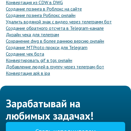
Конвертация из CDW в DWG
Создание позинга в Роблокс на сайте
Создание позинга Роблокс онлайн
Удалить водяной знак с видео через телеграмм бот
Создание обратного отсчета в Telegram-канале
Дизайн чека для телеграм
Сохранение dwg в более раннюю версию онлайн
Создание MTProto прокси для Telegram
Создание чек бота
Конвертировать gif в tgs онлайн
Добавление людей в группу через телеграм-бот
Конвертация apk в ipa
Зарабатывай на
любимых задачах!