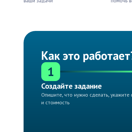
ваши задачи
помочь в
Как это работает
1
Создайте задание
Опишите, что нужно сделать, укажите 
и стоимость