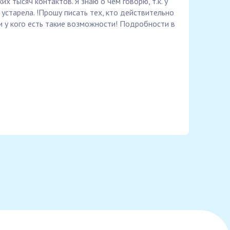
х тысяч контактов. Я знаю о чем говорю, т.к. у
е устарела. !Прошу писать тех, кто действительно
 и у кого есть такие возможности! Подробности в