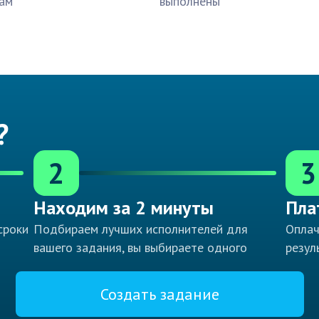
ам
выполнены
?
2
3
Находим за 2 минуты
Пла
сроки
Подбираем лучших исполнителей для
Оплач
вашего задания, вы выбираете одного
резул
Создать задание