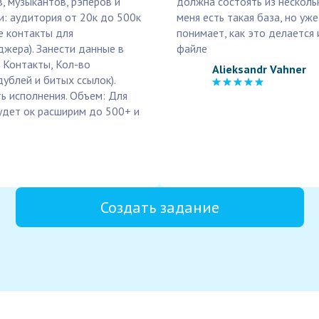
, музыкантов, рэперов и
должна состоять из нескольки
ии: аудитория от 20к до 500к
меня есть такая база, но уж
е контакты для
понимает, как это делается
джера). Занести данные в
файле
, Контакты, Кол-во
Alieksandr Vahner
дублей и битых ссылок).
ь исполнения. Объем: Для
будет ок расширим до 500+ и
Создать задание