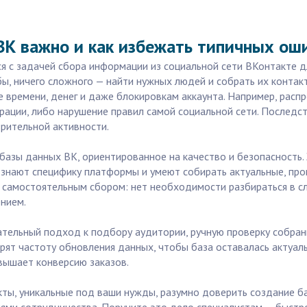
ВК важно и как избежать типичных ош
я с задачей сбора информации из социальной сети ВКонтакте д
бы, ничего сложного — найти нужных людей и собрать их конта
е времени, денег и даже блокировкам аккаунта. Например, рас
рации, либо нарушение правил самой социальной сети. Последст
рительной активности.
зы данных ВК, ориентированное на качество и безопасность. За
знают специфику платформы и умеют собирать актуальные, про
с самостоятельным сбором: нет необходимости разбираться в с
ением.
тельный подход к подбору аудитории, ручную проверку собран
рят частоту обновления данных, чтобы база оставалась актуа
вышает конверсию заказов.
акты, уникальные под ваши нужды, разумно доверить создание б