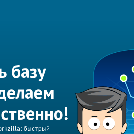
ь базу
делаем
ественно!
rkzilla: быстрый