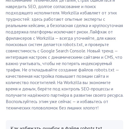
непонимание технических деталей, страх ошибиться и
навредить SEO, долгое согласование и поиск
подходящего исполнителя. Workzilla избавляет от этих
трудностей: здесь работают опытные эксперты с
реальными кейсами, а безопасная сделка и круглосуточная
поддержка платформы исключают риски. Лайфхак от
фрилансеров с Workzilla — всегда уточняйте, для каких
поисковых систем делается robots.txt, и проверьте
совместимость с Google Search Console. Новый тренд —
интеграция настроек с динамическими сайтами и CMS, что
важно учитывать, чтобы не потерять индексируемый
трафик. Не откладывайте создание файлов robots.txt —
качественная настройка повышает позиции сайта и
количество посетителей. На Workzilla вы экономите
время и деньги, берёте под контроль SEO-процессы и
получаете надёжного партнёра в развитии своего ресурса.
Воспользуйтесь этим уже сейчас — и избавьтесь от
технических головоломок без лишних хлопот!
Как избежать ошибок в файле robots.txt,