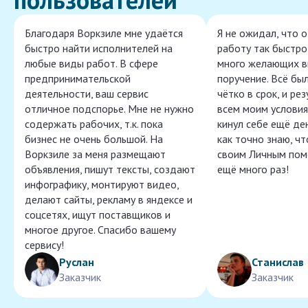
Благодаря Воркзиле мне удаётся
Я не ожидал, что 
быстро найти исполнителей на
работу так быстро,
любые виды работ. В сфере
много желающих в
предпринимательской
поручение. Всё бы
деятельности, ваш сервис
чётко в срок, и ре
отличное подспорье. Мне не нужно
всем моим условия
содержать рабочих, т.к. пока
кинул себе ещё ден
бизнес не очень большой. На
как точно знаю, ч
Воркзиле за меня размещают
своим Личным пом
объявления, пишут тексты, создают
ещё много раз!
инфографику, монтируют видео,
делают сайты, рекламу в яндексе и
соцсетях, ищут поставщиков и
многое другое. Спасибо вашему
сервису!
Руслан
Станислав
Заказчик
Заказчик