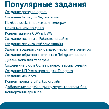
Популярные задания
Создание proxy telegram
Создание бота для Яндекс услуг
Подбор socks5 прокси для телеграм
Поиск манхвы по фото
Конвертация из CDW в DWG
Создание позинга в Роблокс на сайте
Создание позинга Роблокс онлайн
Удалить водяной знак с видео через телеграмм бот
Создание обратного отсчета в Telegram-канале
Дизайн чека для телеграм
Сохранение dwg в более раннюю версию онлайн
Создание MTProto прокси для Telegram
Создание чек бота
Конвертировать gif в tgs онлайн
Добавление людей в группу через телеграм-бот
Конвертация apk в ipa