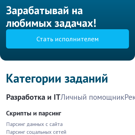
Зарабатывай на
любимых задачах!
Стать исполнителем
Категории заданий
Разработка и IT
Личный помощник
Ре
Скрипты и парсинг
Парсинг данных с сайта
Парсинг соцальных сетей