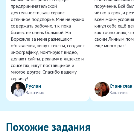
предпринимательской
поручение. Всё бы
деятельности, ваш сервис
чётко в срок, и ре
отличное подспорье. Мне не нужно
всем моим условия
содержать рабочих, т.к. пока
кинул себе ещё ден
бизнес не очень большой. На
как точно знаю, ч
Воркзиле за меня размещают
своим Личным пом
объявления, пишут тексты, создают
ещё много раз!
инфографику, монтируют видео,
делают сайты, рекламу в яндексе и
соцсетях, ищут поставщиков и
многое другое. Спасибо вашему
сервису!
Руслан
Станислав
Заказчик
Заказчик
Похожие задания