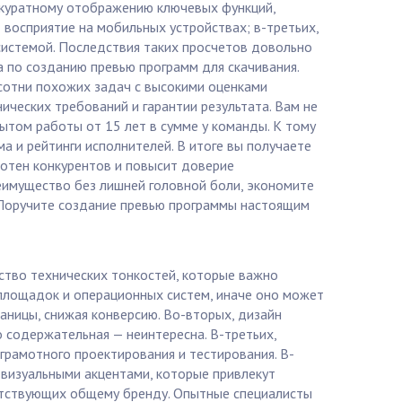
ккуратному отображению ключевых функций,
восприятие на мобильных устройствах; в-третьих,
системой. Последствия таких просчетов довольно
а по созданию превью программ для скачивания.
сотни похожих задач с высокими оценками
ческих требований и гарантии результата. Вам не
ытом работы от 15 лет в сумме у команды. К тому
а и рейтинги исполнителей. В итоге вы получаете
сотен конкурентов и повысит доверие
преимущество без лишней головной боли, экономите
а. Поручите создание превью программы настоящим
ество технических тонкостей, которые важно
площадок и операционных систем, иначе оно может
аницы, снижая конверсию. Во-вторых, дизайн
 содержательная — неинтересна. В-третьих,
 грамотного проектирования и тестирования. В-
визуальными акцентами, которые привлекут
ветствующих общему бренду. Опытные специалисты