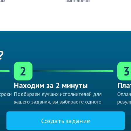
ам
выполнены
?
2
3
Находим за 2 минуты
Пла
сроки
Подбираем лучших исполнителей для
Оплач
вашего задания, вы выбираете одного
резул
Создать задание