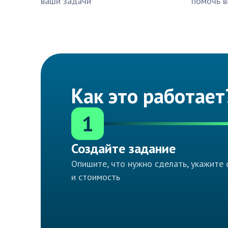
ваши задачи
помочь в
Как это работает
1
Создайте задание
Опишите, что нужно сделать, укажите 
и стоимость