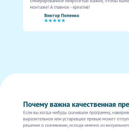
сгенерированное нейросетью Важно, чтобы было
монтаже! А главное - креатив!
Виктор Попенко
Почему важна качественная пр
Если вы когда-нибудь скачивали программу, наверн
выразительное или устаревшее превью может отпугн
решение о скачивании, исходя именно из визуальног