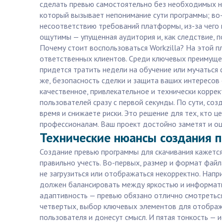
сделать превью самостоятельно без необходимых н
который вызывает непонимание сути программы; во-
несоответствию требований платформы, из-за чего 
ощутимы — упущенная аудитория и, как следствие, п
Почему стоит воспользоваться Workzilla? На этой
ответственных клиентов. Среди ключевых преимущес
придется тратить недели на обучение или мучаться
же, безопасность сделки и защита ваших интересов 
качественное, привлекательное и технически корре
пользователей сразу с первой секунды. По сути, со
время и снижаете риски. Это решение для тех, кто 
профессионалам. Ваш проект достойно заметят и оц
Технические нюансы создания п
Создание превью программы для скачивания кажется
правильно учесть. Во-первых, размер и формат фа
не загрузиться или отображаться некорректно. Напр
должен балансировать между яркостью и информатив
адаптивность — превью обязано отлично смотреться 
четвертых, выбор ключевых элементов для отображ
пользователя и донесут смысл. И пятая тонкость —