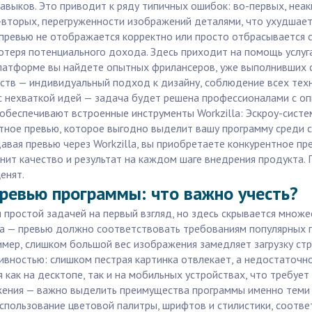
авыков. Это приводит к ряду типичных ошибок: во-первых, неа
вторых, перегруженности изображений деталями, что ухудшает 
превью не отображается корректно или просто отбрасывается 
отеря потенциального дохода. Здесь приходит на помощь услуг
 платформе вы найдете опытных фрилансеров, уже выполнивших 
тв — индивидуальный подход к дизайну, соблюдение всех техни
 с нехваткой идей — задача будет решена профессионалами с оп
обеспечивают встроенные инструменты Workzilla: Эскроу-систем
ктное превью, которое выгодно выделит вашу программу среди 
здавая превью через Workzilla, вы приобретаете конкурентное 
ценит качество и результат на каждом шаге внедрения продукт
енят.
ревью программы: что важно учесть?
 простой задачей на первый взгляд, но здесь скрывается множ
йла — превью должно соответствовать требованиям популярных 
имер, слишком большой вес изображения замедляет загрузку стр
ностью: слишком пестрая картинка отвлекает, а недостаточно
как на десктопе, так и на мобильных устройствах, что требует
ения — важно выделить преимущества программы именно теми 
 использование цветовой палитры, шрифтов и стилистики, соот