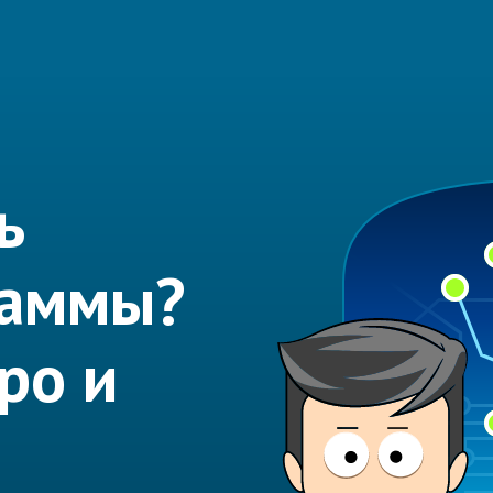
ь
раммы?
ро и