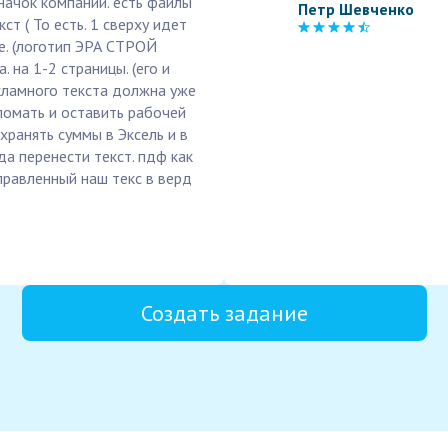
начок компании. есть файлы
Петр Шевченко
т ( То есть. 1 сверху идет
е. (логотип ЭРА СТРОЙ
 на 1-2 страницы. (его и
екламного текста должна уже
ломать и оставить рабочей
хранять суммы в Эксель и в
да перенести текст. пдф как
справленный наш текс в верд
Создать задание