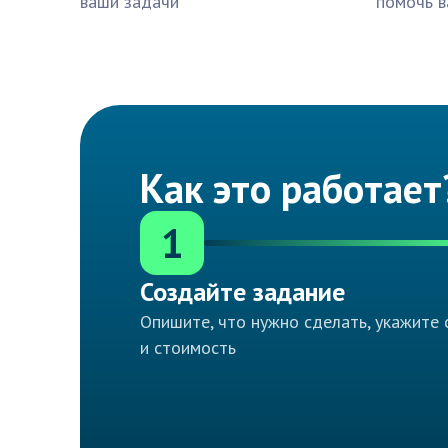
ваши задачи
помочь в
Как это работает
1
Создайте задание
Опишите, что нужно сделать, укажите 
и стоимость