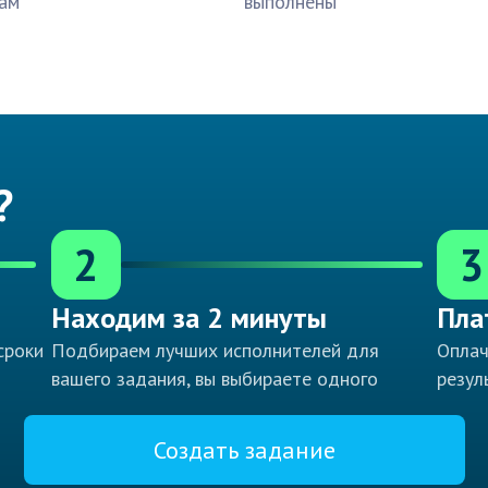
ам
выполнены
?
2
3
Находим за 2 минуты
Пла
сроки
Подбираем лучших исполнителей для
Оплач
вашего задания, вы выбираете одного
резул
Создать задание