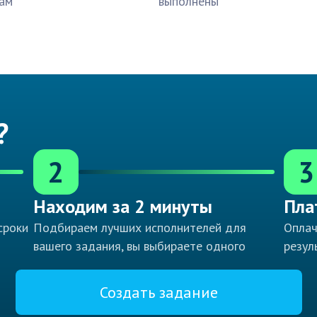
ам
выполнены
?
2
3
Находим за 2 минуты
Пла
сроки
Подбираем лучших исполнителей для
Оплач
вашего задания, вы выбираете одного
резул
Создать задание