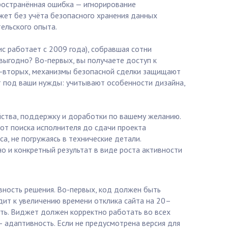
пространённая ошибка — игнорирование
жет без учёта безопасного хранения данных
ельского опыта.
с работает с 2009 года), собравшая сотни
выгодно? Во-первых, вы получаете доступ к
Во-вторых, механизмы безопасной сделки защищают
т под ваши нужды: учитывают особенности дизайна,
йства, поддержку и доработки по вашему желанию.
 от поиска исполнителя до сдачи проекта
, не погружаясь в технические детали.
о и конкретный результат в виде роста активности
вность решения. Во-первых, код должен быть
дит к увеличению времени отклика сайта на 20–
ть. Виджет должен корректно работать во всех
 — адаптивность. Если не предусмотрена версия для