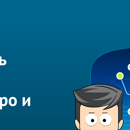
ь
ро и