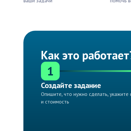
ваши задачи
помочь в
Как это работает
1
Создайте задание
Опишите, что нужно сделать, укажите 
и стоимость