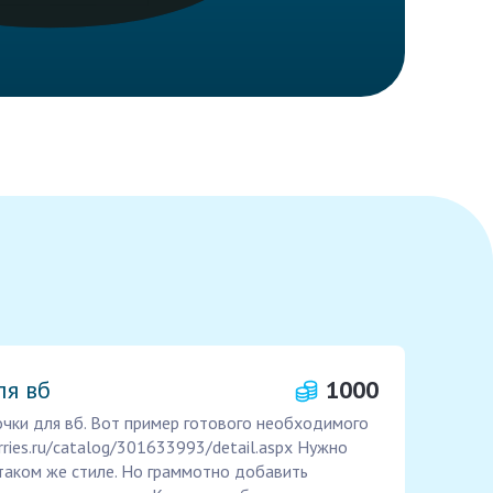
ля вб
1000
чки для вб. Вот пример готового необходимого
rries.ru/catalog/301633993/detail.aspx Нужно
 таком же стиле. Но граммотно добавить