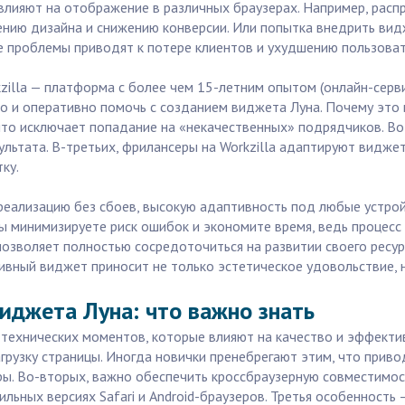
влияют на отображение в различных браузерах. Например, рас
ению дизайна и снижению конверсии. Или попытка внедрить вид
е проблемы приводят к потере клиентов и ухудшению пользоват
zilla — платформа с более чем 15-летним опытом (онлайн-серви
 и оперативно помочь с созданием виджета Луна. Почему это 
 что исключает попадание на «некачественных» подрядчиков. 
льтата. В-третьих, фрилансеры на Workzilla адаптируют видже
ку.
реализацию без сбоев, высокую адаптивность под любые устро
вы минимизируете риск ошибок и экономите время, ведь процесс
зволяет полностью сосредоточиться на развитии своего ресурса
ивный виджет приносит не только эстетическое удовольствие, н
иджета Луна: что важно знать
 технических моментов, которые влияют на качество и эффекти
грузку страницы. Иногда новички пренебрегают этим, что приво
ры. Во-вторых, важно обеспечить кроссбраузерную совместимос
ильных версиях Safari и Android-браузеров. Третья особенность