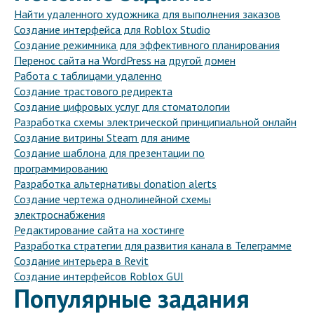
Найти удаленного художника для выполнения заказов
Создание интерфейса для Roblox Studio
Создание режимника для эффективного планирования
Перенос сайта на WordPress на другой домен
Работа с таблицами удаленно
Создание трастового редиректа
Создание цифровых услуг для стоматологии
Разработка схемы электрической принципиальной онлайн
Создание витрины Steam для аниме
Создание шаблона для презентации по
программированию
Разработка альтернативы donation alerts
Создание чертежа однолинейной схемы
электроснабжения
Редактирование сайта на хостинге
Разработка стратегии для развития канала в Телеграмме
Создание интерьера в Revit
Создание интерфейсов Roblox GUI
Популярные задания