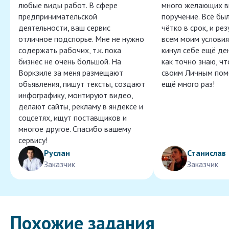
любые виды работ. В сфере
много желающих в
предпринимательской
поручение. Всё бы
деятельности, ваш сервис
чётко в срок, и ре
отличное подспорье. Мне не нужно
всем моим условия
содержать рабочих, т.к. пока
кинул себе ещё ден
бизнес не очень большой. На
как точно знаю, ч
Воркзиле за меня размещают
своим Личным пом
объявления, пишут тексты, создают
ещё много раз!
инфографику, монтируют видео,
делают сайты, рекламу в яндексе и
соцсетях, ищут поставщиков и
многое другое. Спасибо вашему
сервису!
Руслан
Станислав
Заказчик
Заказчик
Похожие задания