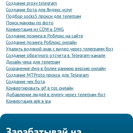
Создание proxy telegram
Создание бота для Яндекс услуг
Подбор socks5 прокси для телеграм
Поиск манхвы по фото
Конвертация из CDW в DWG
Создание позинга в Роблокс на сайте
Создание позинга Роблокс онлайн
Удалить водяной знак с видео через телеграмм бот
Создание обратного отсчета в Telegram-канале
Дизайн чека для телеграм
Сохранение dwg в более раннюю версию онлайн
Создание MTProto прокси для Telegram
Создание чек бота
Конвертировать gif в tgs онлайн
Добавление людей в группу через телеграм-бот
Конвертация apk в ipa
Зарабатывай на