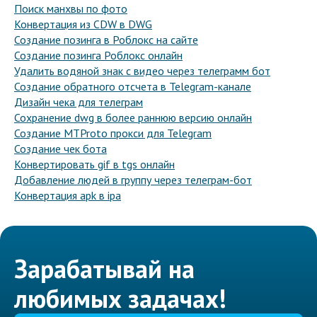
Поиск манхвы по фото
Конвертация из CDW в DWG
Создание позинга в Роблокс на сайте
Создание позинга Роблокс онлайн
Удалить водяной знак с видео через телеграмм бот
Создание обратного отсчета в Telegram-канале
Дизайн чека для телеграм
Сохранение dwg в более раннюю версию онлайн
Создание MTProto прокси для Telegram
Создание чек бота
Конвертировать gif в tgs онлайн
Добавление людей в группу через телеграм-бот
Конвертация apk в ipa
Зарабатывай на
любимых задачах!