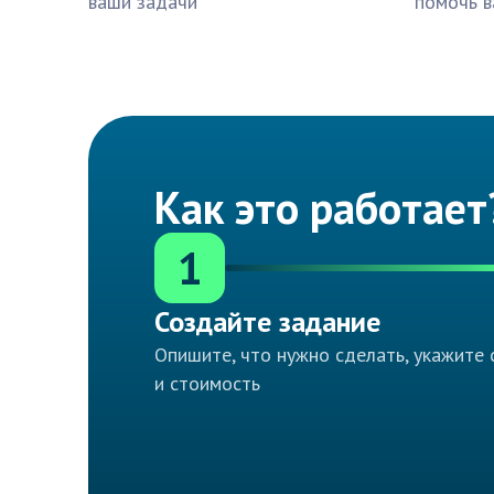
ваши задачи
помочь в
Как это работает
1
Создайте задание
Опишите, что нужно сделать, укажите 
и стоимость