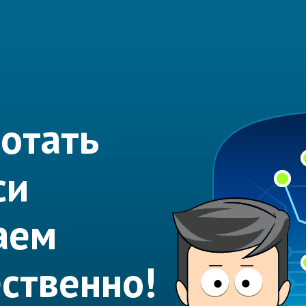
отать
си
аем
ественно!