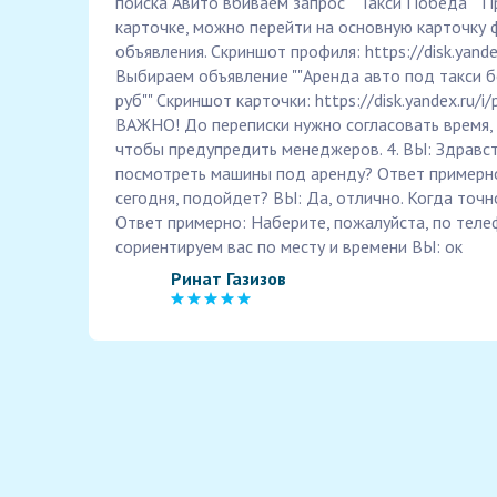
поиска Авито вбиваем запрос ""Такси Победа"" П
карточке, можно перейти на основную карточку 
объявления. Скриншот профиля: https://disk.ya
Выбираем объявление ""Аренда авто под такси б
руб"" Скриншот карточки: https://disk.yandex.ru/
ВАЖНО! До переписки нужно согласовать время, 
чтобы предупредить менеджеров. 4. ВЫ: Здравст
посмотреть машины под аренду? Ответ примерн
сегодня, подойдет? ВЫ: Да, отлично. Когда точн
Ответ примерно: Наберите, пожалуйста, по теле
сориентируем вас по месту и времени ВЫ: ок
Ринат Газизов