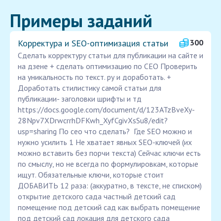
Примеры заданий
Корректура и SEO-оптимизация статьи
300
Cделать корректуру статьи для публикации на сайте и
на дзене + сделать оптимизацию по СЕО Проверить
на уникальность по текст. ру и доработать. +
Доработать стилистику самой статьи для
публикации- заголовки шрифты и тд
https://docs.google.com/document/d/123ATzBveXy-
28Npv7XDrwcrrhDFKwh_XyfCgivXsSu8/edit?
usp=sharing По сео что сделать? ️ Где SEO можно и
нужно усилить 1️ Не хватает явных SEO-ключей (их
можно вставить без порчи текста) Сейчас ключи есть
по смыслу, но не всегда по формулировкам, которые
ищут. Обязательные ключи, которые стоит
ДОБАВИТЬ 12 раза: (аккуратно, в тексте, не списком)
открытие детского сада частный детский сад
помещение под детский сад как выбрать помещение
под детский сад локация для детского сада