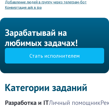
Добавление людей в группу через телеграм-бот
Конвертация apk в ipa
Зарабатывай на
любимых задачах!
Стать исполнителем
Категории заданий
Разработка и IT
Личный помощник
Ре