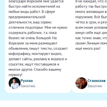
Благодаря Воркзиле мне удаётся
Я не ожидал, что 
быстро найти исполнителей на
работу так быстро,
любые виды работ. В сфере
много желающих в
предпринимательской
поручение. Всё бы
деятельности, ваш сервис
чётко в срок, и ре
отличное подспорье. Мне не нужно
всем моим условия
содержать рабочих, т.к. пока
кинул себе ещё ден
бизнес не очень большой. На
как точно знаю, ч
Воркзиле за меня размещают
своим Личным пом
объявления, пишут тексты, создают
ещё много раз!
инфографику, монтируют видео,
делают сайты, рекламу в яндексе и
соцсетях, ищут поставщиков и
многое другое. Спасибо вашему
сервису!
Руслан
Станислав
Заказчик
Заказчик