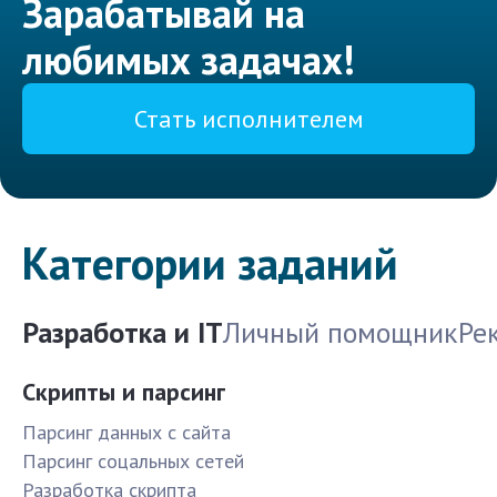
Зарабатывай на
любимых задачах!
Стать исполнителем
Категории заданий
Разработка и IT
Личный помощник
Ре
Скрипты и парсинг
Парсинг данных с сайта
Парсинг соцальных сетей
Разработка скрипта