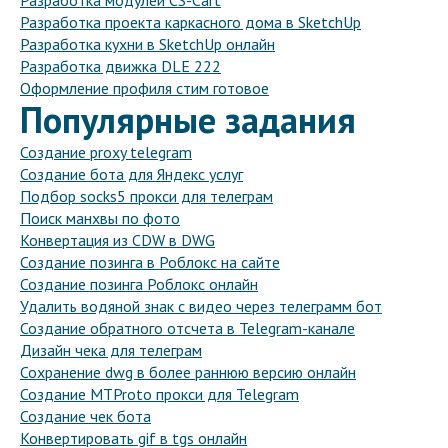
Разработка модулей CS-Cart
Разработка проекта каркасного дома в SketchUp
Разработка кухни в SketchUp онлайн
Разработка движка DLE 222
Оформление профиля стим готовое
Популярные задания
Создание proxy telegram
Создание бота для Яндекс услуг
Подбор socks5 прокси для телеграм
Поиск манхвы по фото
Конвертация из CDW в DWG
Создание позинга в Роблокс на сайте
Создание позинга Роблокс онлайн
Удалить водяной знак с видео через телеграмм бот
Создание обратного отсчета в Telegram-канале
Дизайн чека для телеграм
Сохранение dwg в более раннюю версию онлайн
Создание MTProto прокси для Telegram
Создание чек бота
Конвертировать gif в tgs онлайн