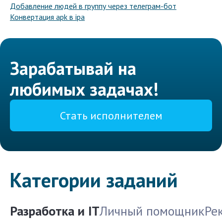
Добавление людей в группу через телеграм-бот
Конвертация apk в ipa
Зарабатывай на
любимых задачах!
Стать исполнителем
Категории заданий
Разработка и IT
Личный помощник
Ре