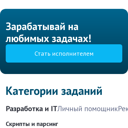
Зарабатывай на
любимых задачах!
Стать исполнителем
Категории заданий
Разработка и IT
Личный помощник
Ре
Скрипты и парсинг