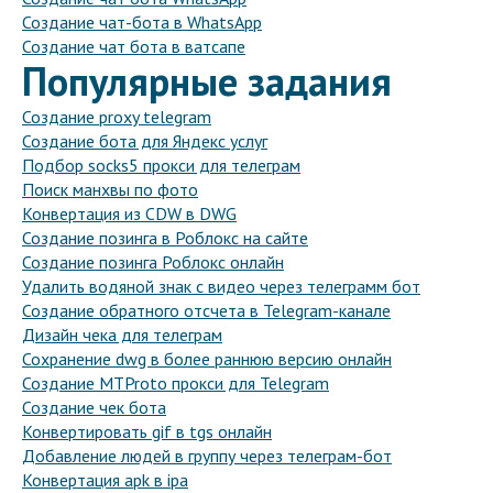
Создание чат-бота в WhatsApp
Создание чат бота в ватсапе
Популярные задания
Создание proxy telegram
Создание бота для Яндекс услуг
Подбор socks5 прокси для телеграм
Поиск манхвы по фото
Конвертация из CDW в DWG
Создание позинга в Роблокс на сайте
Создание позинга Роблокс онлайн
Удалить водяной знак с видео через телеграмм бот
Создание обратного отсчета в Telegram-канале
Дизайн чека для телеграм
Сохранение dwg в более раннюю версию онлайн
Создание MTProto прокси для Telegram
Создание чек бота
Конвертировать gif в tgs онлайн
Добавление людей в группу через телеграм-бот
Конвертация apk в ipa