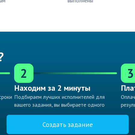
ам
выполнены
?
2
3
Находим за 2 минуты
Пла
сроки
Подбираем лучших исполнителей для
Оплач
вашего задания, вы выбираете одного
резул
Создать задание