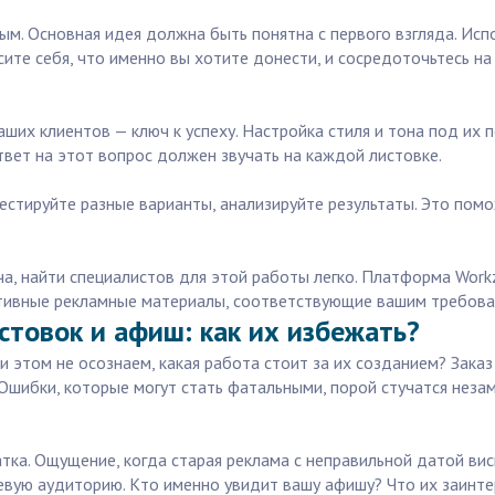
м. Основная идея должна быть понятна с первого взгляда. Испо
ите себя, что именно вы хотите донести, и сосредоточьтесь на
их клиентов — ключ к успеху. Настройка стиля и тона под их п
вет на этот вопрос должен звучать на каждой листовке.
 тестируйте разные варианты, анализируйте результаты. Это по
ча, найти специалистов для этой работы легко. Платформа Wor
тивные рекламные материалы, соответствующие вашим требовани
стовок и афиш: как их избежать?
и этом не осознаем, какая работа стоит за их созданием? Заказ
Ошибки, которые могут стать фатальными, порой стучатся незаме
атка. Ощущение, когда старая реклама с неправильной датой ви
левую аудиторию. Кто именно увидит вашу афишу? Что их заинте