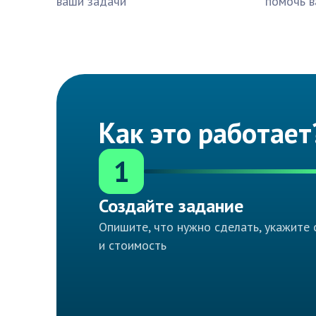
ваши задачи
помочь в
Как это работает
1
Создайте задание
Опишите, что нужно сделать, укажите 
и стоимость