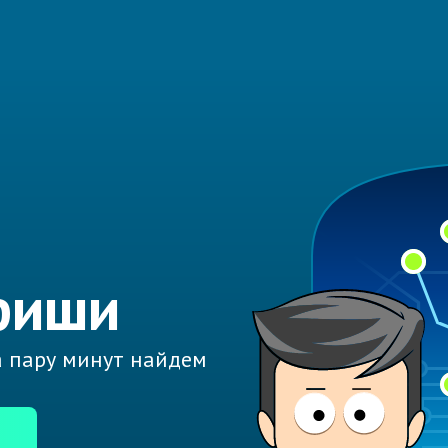
фиши
а пару минут найдем