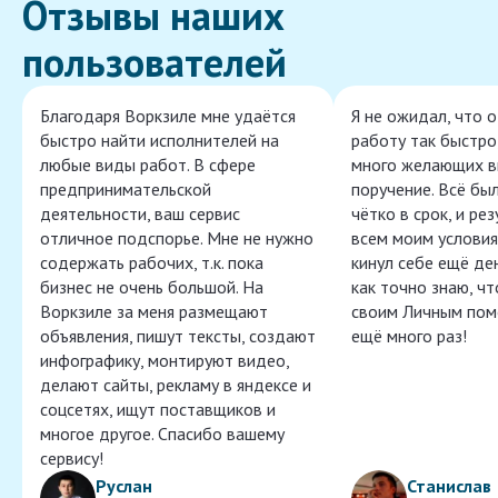
Отзывы наших
пользователей
Благодаря Воркзиле мне удаётся
Я не ожидал, что 
быстро найти исполнителей на
работу так быстро,
любые виды работ. В сфере
много желающих в
предпринимательской
поручение. Всё бы
деятельности, ваш сервис
чётко в срок, и ре
отличное подспорье. Мне не нужно
всем моим условия
содержать рабочих, т.к. пока
кинул себе ещё ден
бизнес не очень большой. На
как точно знаю, ч
Воркзиле за меня размещают
своим Личным пом
объявления, пишут тексты, создают
ещё много раз!
инфографику, монтируют видео,
делают сайты, рекламу в яндексе и
соцсетях, ищут поставщиков и
многое другое. Спасибо вашему
сервису!
Руслан
Станислав