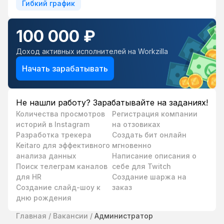
Гибкий график
100 000 ₽
Доход активных исполнителей на Workzilla
Начать зарабатывать
Не нашли работу? Зарабатывайте на заданиях!
Количества просмотров
Регистрация компании
историй в Instagram
на отзовиках
Разработка трекера
Создать бит онлайн
Keitaro для эффективного
мгновенно
анализа данных
Написание описания о
Поиск телеграм каналов
себе для Twitch
для HR
Создание шаржа на
Создание слайд-шоу к
заказ
дню рождения
Главная
/
Вакансии
/
Администратор