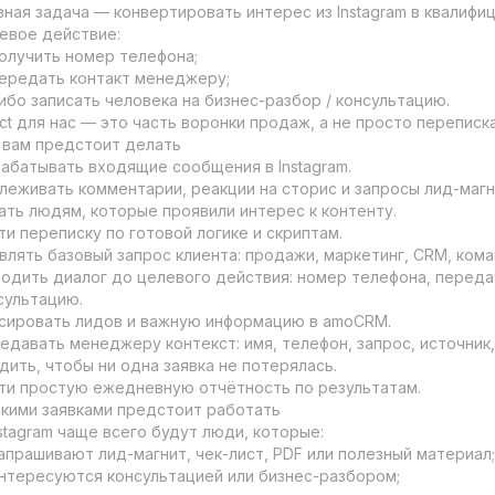
вная задача — конвертировать интерес из Instagram в квалифиц
евое действие:

олучить номер телефона;

ередать контакт менеджеру;

ибо записать человека на бизнес-разбор / консультацию.

ect для нас — это часть воронки продаж, а не просто переписка.
 вам предстоит делать

абатывать входящие сообщения в Instagram.

леживать комментарии, реакции на сторис и запросы лид-магни
ать людям, которые проявили интерес к контенту.

ти переписку по готовой логике и скриптам.

влять базовый запрос клиента: продажи, маркетинг, CRM, кома
одить диалог до целевого действия: номер телефона, переда
сультацию.

сировать лидов и важную информацию в amoCRM.

едавать менеджеру контекст: имя, телефон, запрос, источник, 
дить, чтобы ни одна заявка не потерялась.

ти простую ежедневную отчётность по результатам.

акими заявками предстоит работать

nstagram чаще всего будут люди, которые:

апрашивают лид-магнит, чек-лист, PDF или полезный материал;

нтересуются консультацией или бизнес-разбором;
