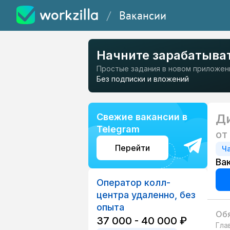
/
Вакансии
Начните зарабатыва
Простые задания в новом приложен
Без подписки и вложений
Свежие вакансии в
Д
Telegram
от
Перейти
Ч
Ва
Оператор колл-
центра удаленно, без
опыта
Обя
37 000 - 40 000 ₽
Гла