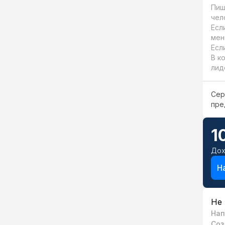
Пиш
чел
Есл
мен
Есл
В к
лид
Сер
пре
1
Дох
Н
Не 
Нап
Соз