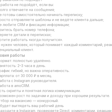
 работа не подойдёт, если вы:

олго отвечаете на сообщения;

е готовы самостоятельно начинать переписку;

росто отправляете шаблоны и не ведёте клиента дальше;

е любите CRM и фиксацию информации;

оитесь брать номер телефона;

еряете детали в переписках;

отите работать «когда получится».

 нужен человек, который понимает: каждый комментарий, реа
енциальный клиент.
овия работы
ормат: полностью удалённо.

анятость: 2–3 часа в день.

рафик: гибкий, но важна оперативность.

арплата: от 30 000 ₽ в месяц.

абота с Instagram руководителя.

абота в amoCRM.

сть скрипты и понятная логика коммуникации.

озможен рост по задачам и доходу при хорошем результате.

тбор на вакансию — конкурсный.

 будет выглядеть ваш рабочий день

заходите в Instagram, проверяете Direct, комментарии, реакции 