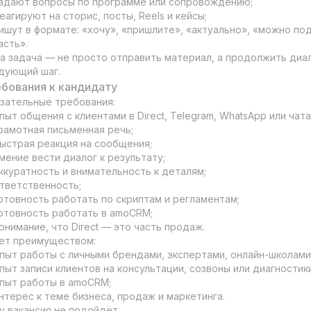
адают вопросы по программе или сопровождению;

еагируют на сторис, посты, Reels и кейсы;

ишут в формате: «хочу», «пришлите», «актуально», «можно под
сть».

а задача — не просто отправить материал, а продолжить диал
дующий шаг.
бования к кандидату
зательные требования:

пыт общения с клиентами в Direct, Telegram, WhatsApp или чатах
рамотная письменная речь;

ыстрая реакция на сообщения;

мение вести диалог к результату;

ккуратность и внимательность к деталям;

тветственность;

отовность работать по скриптам и регламентам;

отовность работать в amoCRM;

онимание, что Direct — это часть продаж.

ет преимуществом:

пыт работы с личными брендами, экспертами, онлайн-школами,
пыт записи клиентов на консультации, созвоны или диагностики;
пыт работы в amoCRM;

нтерес к теме бизнеса, продаж и маркетинга.

у вакансия не подойдёт
