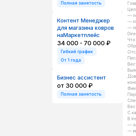
Полная занятость
Гла
Цел
— п
Контент Менеджер
— п
для магазина ковров
— л
Dir
наМаркетплейс
Что
34 000 - 70 000 ₽
Обр
Гибкий график
Отс
Пис
От 1 года
Вес
Выя
Дов
Бизнес ассистент
кон
от 30 000 ₽
Фик
Полная занятость
Пер
Сле
Вес
С к
В I
— з
— и