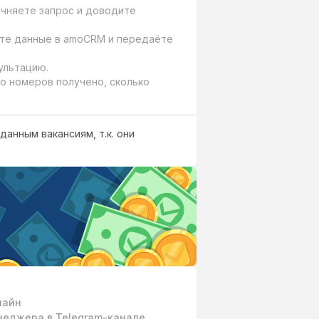
чняете запрос и доводите 
ете данные в amoCRM и передаёте 
льтацию.

ко номеров получено, сколько 
данным вакансиям, т.к. они
лайн
неджера в Telegram-канале