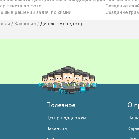
ор текста по фото
Создание сла
ощь в решении задач по химии
Создание гра
вная
/
Вакансии
/
Директ-менеджер
Полезное
О п
Центр поддержки
Наша
Вакансии
Карь
Блог
Польз