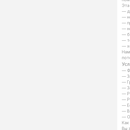
Эта
— д
— н
— п
— н
— б
— т
— х
Нам
пот
Усл
— Ф
— З
— Г
— З
— Р
— Р
— Е
— В
— О
Как
Вы 