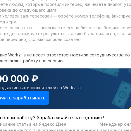
ете людям, которые проявили интерес, начинаете диалог, уто
овека до следующего шага.

и человек заинтересован — берёте номер телефона, фиксиру
еджеру.

и человек готов — записываете его на бизнес-разбор или консу
онце дня фиксируете результат: сколько было диалогов, сколь
ов передано, сколько записей создано.
вис Workzilla не несет ответственности за сотрудничество по 
дполагают работу вне сервиса.
00 000 ₽
од активных исполнителей на Workzilla
ачать зарабатывать
нашли работу? Зарабатывайте на заданиях!
исание статьи на Яндекс.Дзен
Менеджер он
дание визиток для установки кондиционеров
Настройка ме