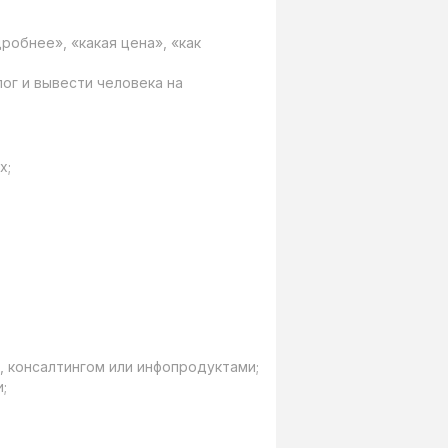
робнее», «какая цена», «как 
ог и вывести человека на 
;

 консалтингом или инфопродуктами;


