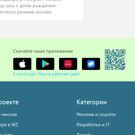
йд-шоу с днем рождения
мотного резюме онлайн
Cкачайте наше приложение
Если Google Play не работает (apk)
роекте
Категории
 миссия
Реклама и соцсети
ера в WZ
Разработка и IT
. согл.
Дизайн