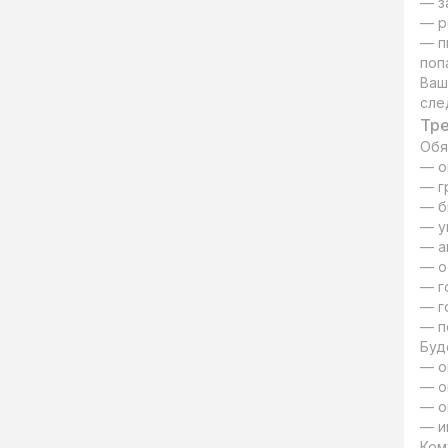
— з
— р
— п
попа
Ваш
сле
Тре
Обя
— о
— г
— б
— у
— а
— о
— г
— г
— п
Буд
— о
— о
— о
— и
Ком