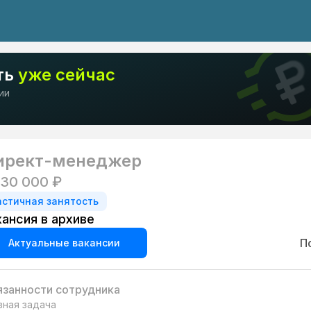
ть
уже сейчас
ии
ирект-менеджер
 30 000 ₽
астичная занятость
кансия в архиве
П
Актуальные вакансии
занности сотрудника
вная задача
