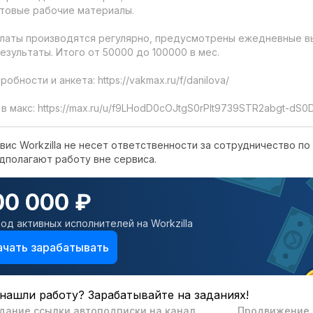
отовые рабочие материалы.

латы производятся регулярно, предусмотрены ежедневные в
результаты. Итого от 50000 до 100000 в мес.

обности и анкета: https://vakmax.ru/f/danilova/

 в макс: https://max.ru/u/f9LHodD0cOJtgS0rPIt9739STR2abgt-d
вис Workzilla не несет ответственности за сотрудничество по 
дполагают работу вне сервиса.
00 000 ₽
од активных исполнителей на Workzilla
ачать зарабатывать
нашли работу? Зарабатывайте на заданиях!
дание ссылки автоподписки на канал
Продвижение п