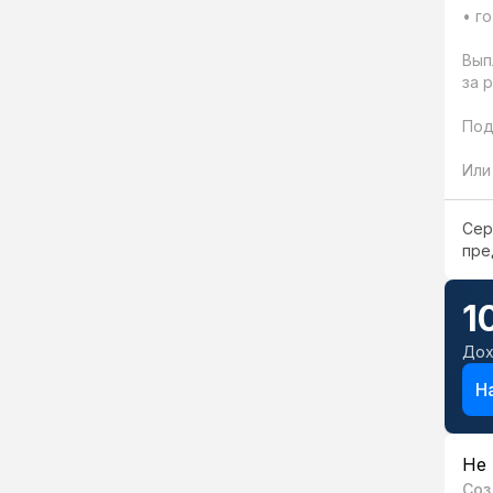
• г
Вып
за 
Подр
Или
Сер
пре
1
Дох
Н
Не 
Соз