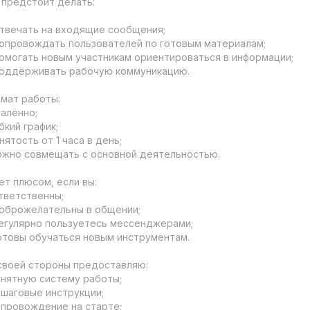
 предстоит делать:

твечать на входящие сообщения;

опровождать пользователей по готовым материалам;

омогать новым участникам ориентироваться в информации;

оддерживать рабочую коммуникацию.

мат работы:

алённо;

бкий график;

нятость от 1 часа в день;

ожно совмещать с основной деятельностью.

ет плюсом, если вы:

тветственны;

оброжелательны в общении;

егулярно пользуетесь мессенджерами;

отовы обучаться новым инструментам.

своей стороны предоставляю:

онятную систему работы;

ошаговые инструкции;

опровождение на старте;
