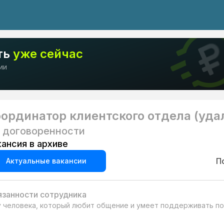
ть
уже сейчас
ии
ординатор клиентского отдела (уда
 договоренности
кансия в архиве
П
Актуальные вакансии
занности сотрудника
 человека, который любит общение и умеет поддерживать пор