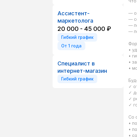
Что
Ассистент-
— о
— с
маркетолога
— п
20 000 - 45 000 ₽
— п
Гибкий график
Фор
От 1 года
• уд
• ги
• за
Специалист в
• м
интернет-магазин
Гибкий график
Буд
✓ о
✓ д
✓ р
✓ г
Со 
• п
• п
• с