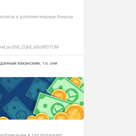
ыплаты и дополнительные бонусы 
S0DwLIxv2h6_ZQkE_kBof607OM
данным вакансиям, т.к. они
убликации в топ Instagram