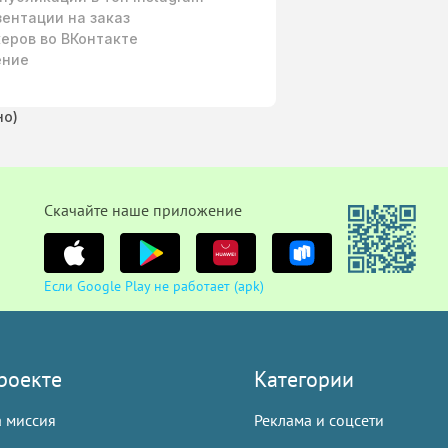
ентации на заказ
еров во ВКонтакте
ение
но)
Cкачайте наше приложение
Если Google Play не работает (apk)
роекте
Категории
 миссия
Реклама и соцсети