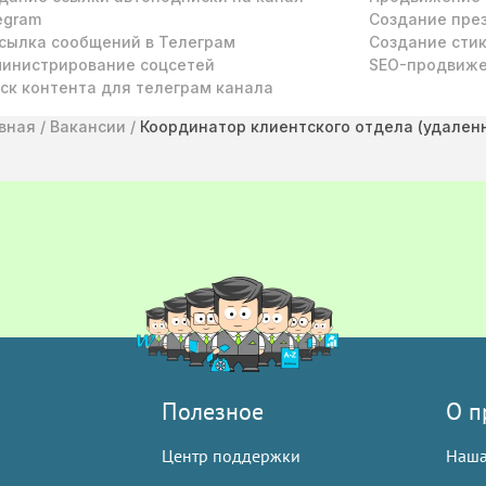
egram
Создание през
сылка сообщений в Телеграм
Создание стик
инистрирование соцсетей
SEO-продвиж
ск контента для телеграм канала
вная
/
Вакансии
/
Координатор клиентского отдела (удален
Полезное
О п
Центр поддержки
Наша