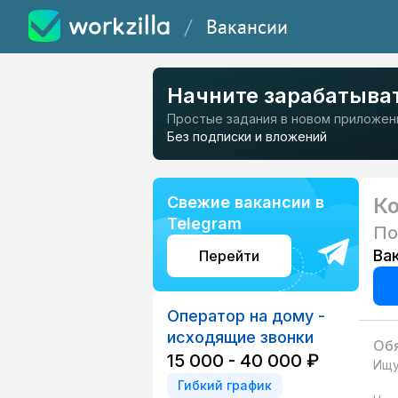
/
Вакансии
Начните зарабатыва
Простые задания в новом приложен
Без подписки и вложений
Свежие вакансии в
Ко
Telegram
По
Ва
Перейти
Оператор на дому -
исходящие звонки
Обя
15 000 - 40 000 ₽
Ищу
Гибкий график