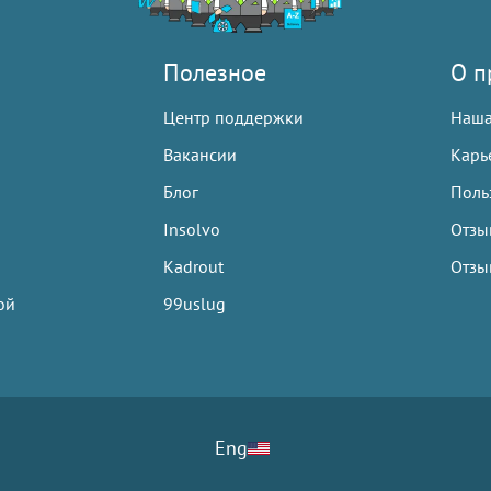
Полезное
О п
Центр поддержки
Наша
Вакансии
Карь
Блог
Польз
Insolvo
Отзы
Kadrout
Отзы
ой
99uslug
Eng