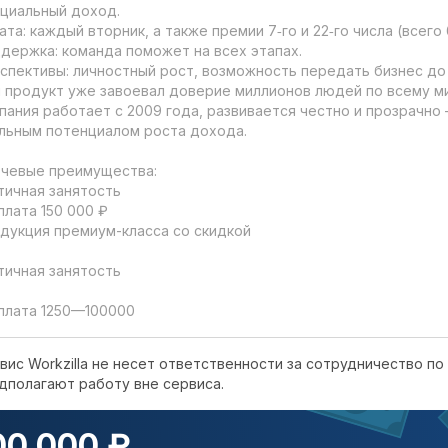
циальный доход.

ата: каждый вторник, а также премии 7‑го и 22‑го числа (всего 
держка: команда поможет на всех этапах.

спективы: личностный рост, возможность передать бизнес до 
 продукт уже завоевал доверие миллионов людей по всему ми
пания работает с 2009 года, развивается честно и прозрачно 
льным потенциалом роста дохода.

чевые преимущества:

тичная занятость

плата 150 000 ₽

дукция премиум-класса со скидкой

тичная занятость

плата 1250—100000
вис Workzilla не несет ответственности за сотрудничество по 
дполагают работу вне сервиса.
00 000 ₽