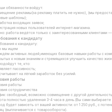
аши обязанности войдут:

мещение рекламы(за рекламу платить не нужно), (мы предоста
овые шаблоны);

аботка входящих заявок;

истрация новых пользователей интернет‑магазина.

но: работа ведётся только с заинтересованными клиентами — 
бования к кандидату
бования к кандидату:

о мы ищем

ждём активных людей,имеющих базовые навыки работы с ком
рытых к новым знаниям и стремящихся улучшить качество жизни
подойдут те, кто:

являет пассивность;

считывает на лёгкий заработок без усилий.
овия работы
овия работы:

овия сотрудничества

фик: свободный, возможно совмещение с другой деятельность
ота полностью удаленная 3-4 часа в день.(Вы сами выбираете к
од будет зависеть от вашей активности: от 1 250 руб., с потен
яц (выплачивается с товарооборота).
