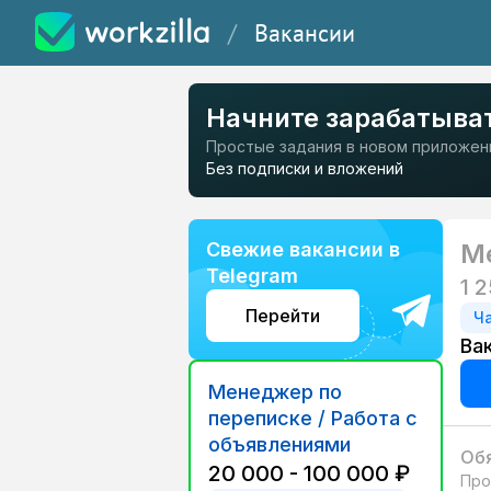
/
Вакансии
Начните зарабатыва
Простые задания в новом приложен
Без подписки и вложений
Свежие вакансии в
М
Telegram
1 
Перейти
Ч
Ва
Менеджер по
переписке / Работа с
объявлениями
Обя
20 000 - 100 000 ₽
Про