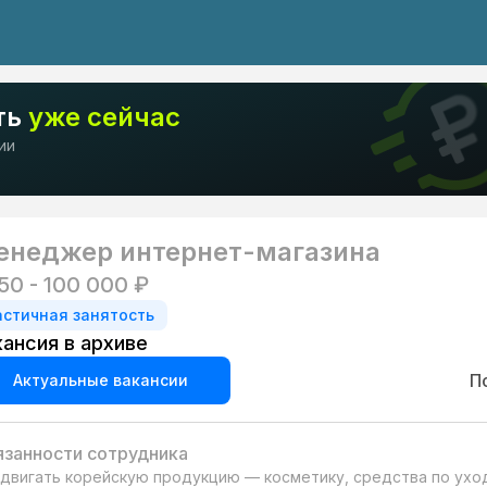
ть
уже сейчас
ии
енеджер интернет-магазина
250 - 100 000 ₽
астичная занятость
кансия в архиве
П
Актуальные вакансии
занности сотрудника
двигать корейскую продукцию — косметику, средства по уход