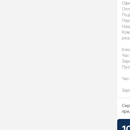
Офи
Опл
Под
Пер
Наш
Ком
реа
Клю
Час
Зар
Про
Час
Зар
Сер
пре
1