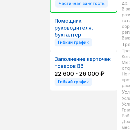
др.

Частичная занятость
В в
раз
Помощник
гот
обр
руководителя,
рег
бухгалтер
Важ
Гибкий график
Тре
Тре
Ког
Заполнение карточек
Мы 
товаров Вб
отк
22 600 - 26 000 ₽
Не 
про
Гибкий график
рас
Усл
Усл
Усл
Гра
Раб
Дох
мес