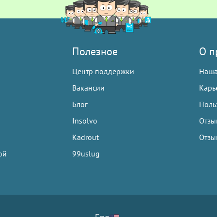
Полезное
О п
Центр поддержки
Наша
Вакансии
Карь
Блог
Польз
Insolvo
Отзы
Kadrout
Отзы
ой
99uslug