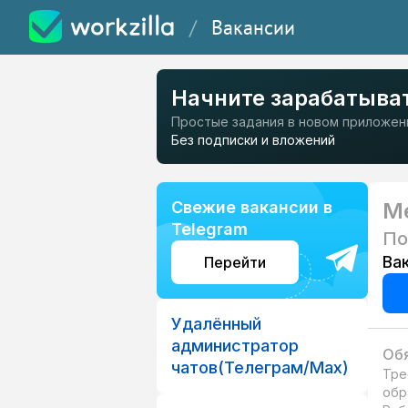
/
Вакансии
Начните зарабатыва
Простые задания в новом приложен
Без подписки и вложений
Свежие вакансии в
М
Telegram
По
Ва
Перейти
Удалённый
администратор
Обя
чатов(Телеграм/Мах)
Тре
обр