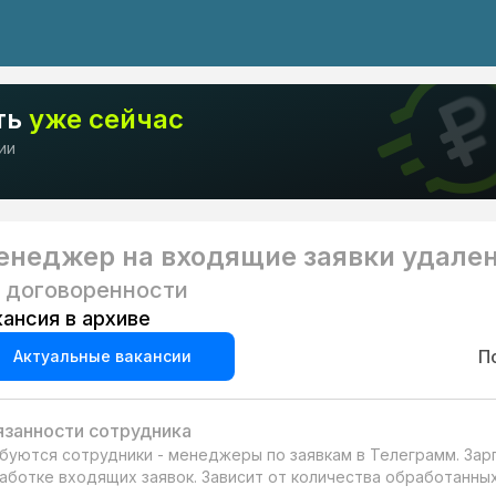
ть
уже сейчас
ии
енеджер на входящие заявки удале
 договоренности
кансия в архиве
П
Актуальные вакансии
занности сотрудника
буются сотрудники - менеджеры по заявкам в Телеграмм. Зарп
аботке входящих заявок. Зависит от количества обработанных 