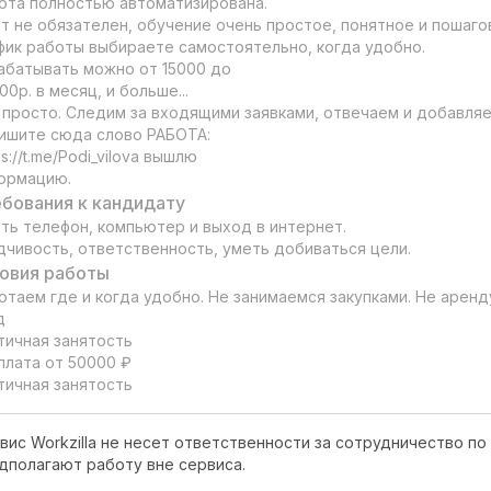
ота полностью автоматизирована.

т не обязателен, обучение очень простое, понятное и пошагов
фик работы выбираете самостоятельно, когда удобно.

абатывать можно от 15000 до

0р. в месяц, и больше...

 просто. Следим за входящими заявками, отвечаем и добавляем
ишите сюда слово РАБОТА:

ормацию.
бования к кандидату
ть телефон, компьютер и выход в интернет.

дчивость, ответственность, уметь добиваться цели.
овия работы
отаем где и когда удобно. Не занимаемся закупками. Не аренд


тичная занятость

плата от 50000 ₽

тичная занятость
вис Workzilla не несет ответственности за сотрудничество по 
дполагают работу вне сервиса.