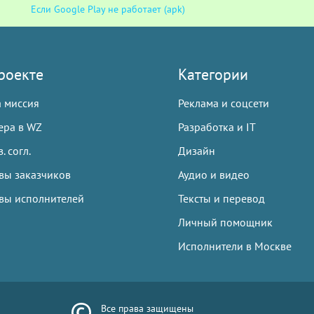
Если Google Play не работает (apk)
роекте
Категории
 миссия
Реклама и соцсети
ера в WZ
Разработка и IT
. согл.
Дизайн
вы заказчиков
Аудио и видео
вы исполнителей
Тексты и перевод
Личный помощник
Исполнители в Москве
Все права защищены