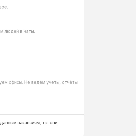
ое.

 людей в чаты.

уем офисы. Не ведём учеты, отчёты 
данным вакансиям, т.к. они