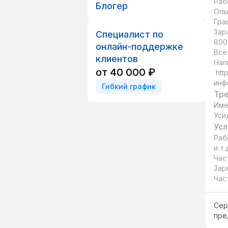
Раб
Блогер
Опы
Гра
Зар
Специалист по
8000
онлайн-поддержке
Всё
клиентов
Нап
от 40 000 ₽
 https://t.me/Podi_vilova вышлю

инф
Гибкий график
Тре
Име
Уси
Усл
Раб
и т.д
Час
Зар
Час
Сер
пре