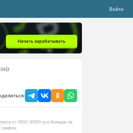
Войти
Начать зарабатывать
нно
оделиться:
лата от 1000-3000т.р и больше на 
заявок.
