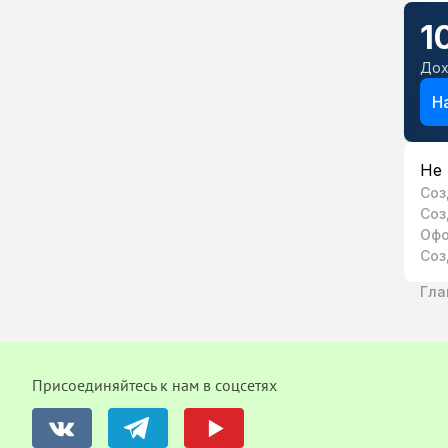
1
Дох
Н
Не 
Соз
Соз
Офо
Соз
Гла
Присоединяйтесь к нам в соцсетях