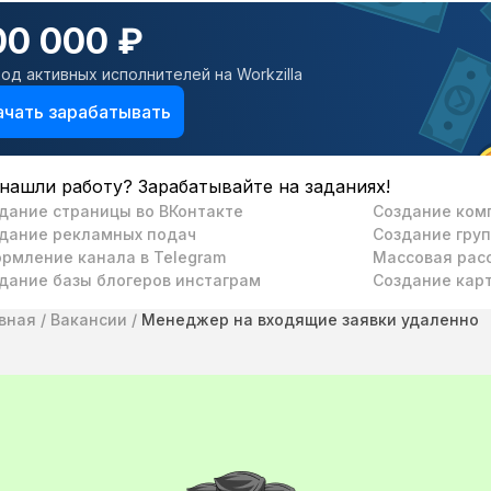
00 000 ₽
од активных исполнителей на Workzilla
ачать зарабатывать
нашли работу? Зарабатывайте на заданиях!
дание страницы во ВКонтакте
Создание ком
дание рекламных подач
Создание груп
рмление канала в Telegram
Массовая рас
дание базы блогеров инстаграм
Создание карт
вная
/
Вакансии
/
Менеджер на входящие заявки удаленно