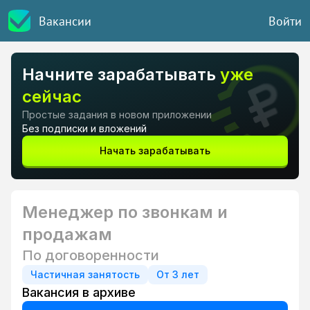
Вакансии
Войти
Начните зарабатывать
уже
сейчас
Простые задания в новом приложении
Без подписки и вложений
Начать зарабатывать
Менеджер по звонкам и
продажам
По договоренности
Частичная занятость
От 3 лет
Вакансия в архиве