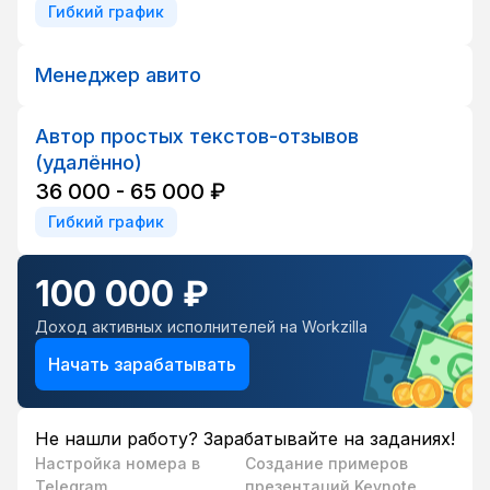
Гибкий график
Менеджер авито
Автор простых текстов-отзывов
(удалённо)
36 000 - 65 000 ₽
Гибкий график
100 000 ₽
Доход активных исполнителей на Workzilla
Начать зарабатывать
Не нашли работу? Зарабатывайте на заданиях!
Настройка номера в
Создание примеров
Telegram
презентаций Keynote