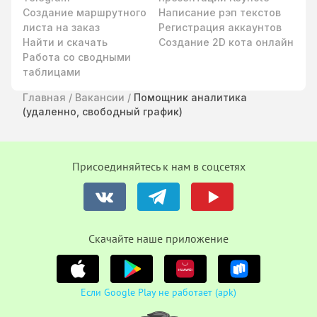
Создание маршрутного
Написание рэп текстов
листа на заказ
Регистрация аккаунтов
Найти и скачать
Создание 2D кота онлайн
Работа со сводными
таблицами
Главная
/
Вакансии
/
Помощник аналитика
(удаленно, свободный график)
Присоединяйтесь к нам в соцсетях
Cкачайте наше приложение
Если Google Play не работает (apk)