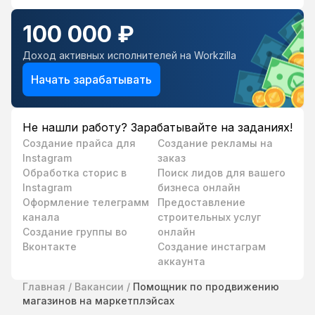
100 000 ₽
Доход активных исполнителей на Workzilla
Начать зарабатывать
Не нашли работу? Зарабатывайте на заданиях!
Создание прайса для
Создание рекламы на
Instagram
заказ
Обработка сторис в
Поиск лидов для вашего
Instagram
бизнеса онлайн
Оформление телеграмм
Предоставление
канала
строительных услуг
Создание группы во
онлайн
Вконтакте
Создание инстаграм
аккаунта
Главная
/
Вакансии
/
Помощник по продвижению
магазинов на маркетплэйсах