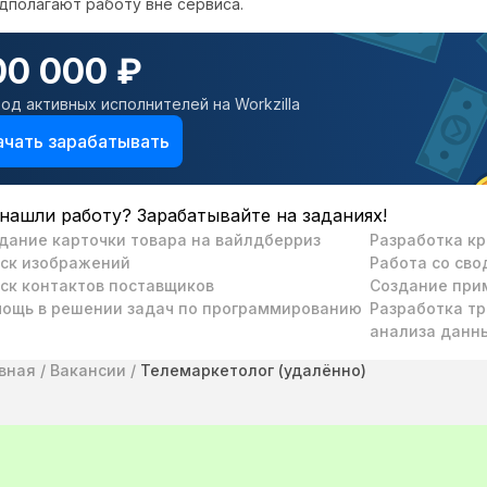
дполагают работу вне сервиса.
00 000 ₽
од активных исполнителей на Workzilla
ачать зарабатывать
нашли работу? Зарабатывайте на заданиях!
дание карточки товара на вайлдберриз
Разработка кр
ск изображений
Работа со св
ск контактов поставщиков
Создание при
ощь в решении задач по программированию
Разработка тр
анализа данн
вная
/
Вакансии
/
Телемаркетолог (удалённо)