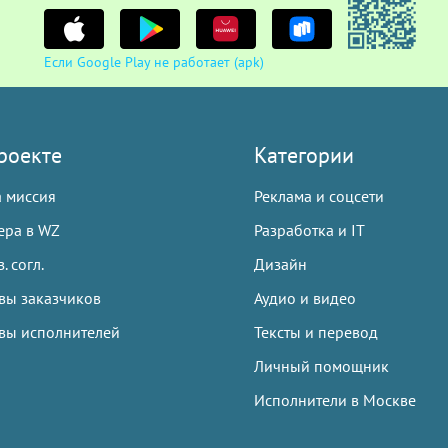
Если Google Play не работает (apk)
роекте
Категории
 миссия
Реклама и соцсети
ера в WZ
Разработка и IT
. согл.
Дизайн
вы заказчиков
Аудио и видео
вы исполнителей
Тексты и перевод
Личный помощник
Исполнители в Москве