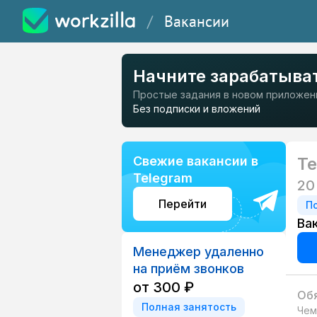
/
Вакансии
Начните зарабатыва
Простые задания в новом приложен
Без подписки и вложений
Свежие вакансии в
Те
Telegram
20
Перейти
П
Ва
Менеджер удаленно
на приём звонков
от 300 ₽
Обя
Полная занятость
Чем