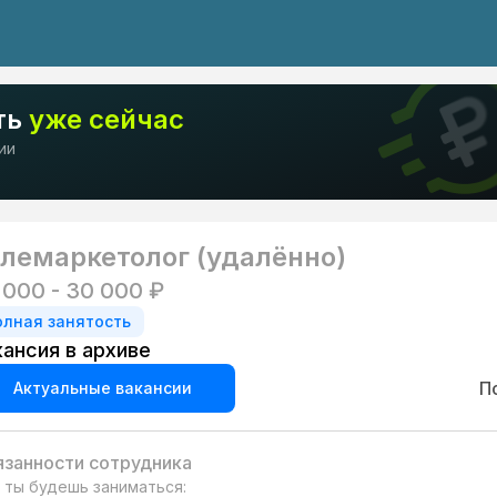
ть
уже сейчас
ии
лемаркетолог (удалённо)
 000 - 30 000 ₽
олная занятость
кансия в архиве
П
Актуальные вакансии
занности сотрудника
 ты будешь заниматься:
