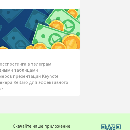
осспостинга в телеграм
одными таблицами
меров презентаций Keynote
екера Keitaro для эффективного
ых
Cкачайте наше приложение