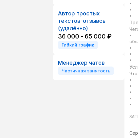
•	Звонить в холодную клиентам из разных сфер бизнеса и предлагать им рабочий персонал;

•	Вносить данные о клиентах в срм систему;

Автор простых
текстов-отзывов
Тре
(удалённо)
Чег
36 000 - 65 000 ₽
•	Опыт работы в колл-центре или продажах от 6 месяцев (будет преимуществом, но не 
обя
Гибкий график
•	Отсутствие барьеров к общению с новыми людьми;

•	Умение работать с сомнениями и возражениями клиентов;

Менеджер чатов
Усл
Частичная занятость
Что
•	Наставника, который поможет и введет в должность;

•	График работы 2/2, 3/3, 4/2, 5/2 на выбор.  В день 4-5 рабочих часов:

•	Удаленный формат работы;

•	Оплата за звонки, каждый результативный звонок 15 рублей;

•	Оплата 20000-25000 за месяц.

ЗАП
Сер