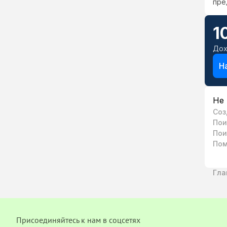
пре
1
Дох
Н
Не 
Cоз
Пои
Пои
Пом
Гла
Присоединяйтесь к нам в соцсетях