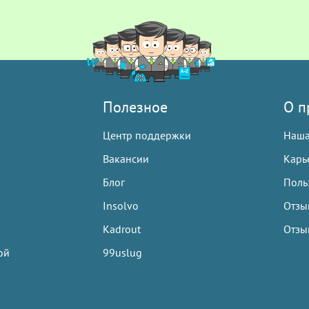
Полезное
О п
Центр поддержки
Наша
Вакансии
Карь
Блог
Польз
Insolvo
Отзы
Kadrout
Отзы
ой
99uslug