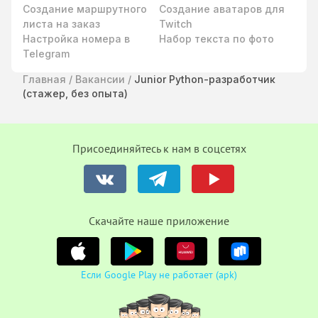
Создание маршрутного
Создание аватаров для
листа на заказ
Twitch
Настройка номера в
Набор текста по фото
Telegram
Главная
/
Вакансии
/
Junior Python-разработчик
(стажер, без опыта)
Присоединяйтесь к нам в соцсетях
Cкачайте наше приложение
Если Google Play не работает (apk)