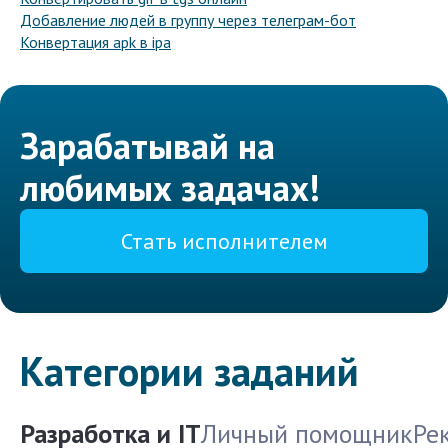
Добавление людей в группу через телеграм-бот
Конвертация apk в ipa
Зарабатывай на
любимых задачах!
Стать исполнителем
Категории заданий
Разработка и IT
Личный помощник
Ре