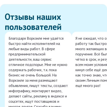
Отзывы наших
пользователей
Благодаря Воркзиле мне удаётся
Я не ожидал, что 
быстро найти исполнителей на
работу так быстро,
любые виды работ. В сфере
много желающих в
предпринимательской
поручение. Всё бы
деятельности, ваш сервис
чётко в срок, и ре
отличное подспорье. Мне не нужно
всем моим условия
содержать рабочих, т.к. пока
кинул себе ещё ден
бизнес не очень большой. На
как точно знаю, ч
Воркзиле за меня размещают
своим Личным пом
объявления, пишут тексты, создают
ещё много раз!
инфографику, монтируют видео,
делают сайты, рекламу в яндексе и
соцсетях, ищут поставщиков и
многое другое. Спасибо вашему