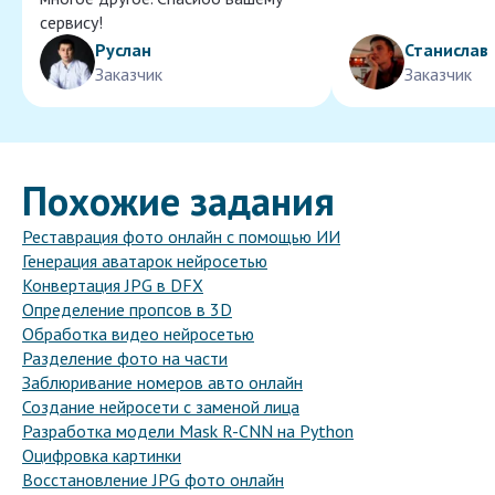
сервису!
Руслан
Станислав
Заказчик
Заказчик
Похожие задания
Реставрация фото онлайн с помощью ИИ
Генерация аватарок нейросетью
Конвертация JPG в DFX
Определение пропсов в 3D
Обработка видео нейросетью
Разделение фото на части
Заблюривание номеров авто онлайн
Создание нейросети с заменой лица
Разработка модели Mask R-CNN на Python
Оцифровка картинки
Восстановление JPG фото онлайн