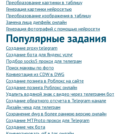
Преобразование картинки в таблицу
Генерация картинки нейросетью
Преобразование изображения в таблицу
Замена лица дипфейк онлайн
Генерация фотографий с помощью нейросети
Популярные задания
Создание proxy telegram
Создание бота для Яндекс услуг
Подбор socks5 прокси для телеграм
Поиск манхвы по фото
Конвертация из CDW в DWG
Создание позинга в Роблокс на сайте
Создание позинга Роблокс онлайн
Удалить водяной знак с видео через телеграмм бот
Создание обратного отсчета в Telegram-канале
Дизайн чека для телеграм
Сохранение dwg в более раннюю версию онлайн
Создание MTProto прокси для Telegram
Создание чек бота
Конвертировать gif в tgs онлайн