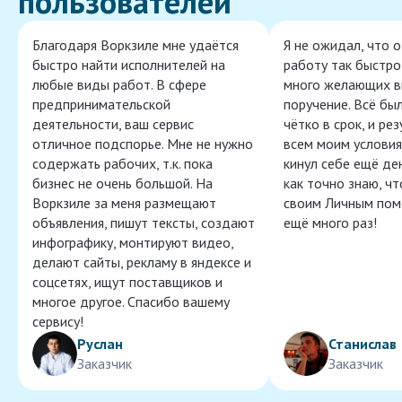
пользователей
Благодаря Воркзиле мне удаётся
Я не ожидал, что 
быстро найти исполнителей на
работу так быстро,
любые виды работ. В сфере
много желающих в
предпринимательской
поручение. Всё бы
деятельности, ваш сервис
чётко в срок, и ре
отличное подспорье. Мне не нужно
всем моим условия
содержать рабочих, т.к. пока
кинул себе ещё ден
бизнес не очень большой. На
как точно знаю, ч
Воркзиле за меня размещают
своим Личным пом
объявления, пишут тексты, создают
ещё много раз!
инфографику, монтируют видео,
делают сайты, рекламу в яндексе и
соцсетях, ищут поставщиков и
многое другое. Спасибо вашему
сервису!
Руслан
Станислав
Заказчик
Заказчик