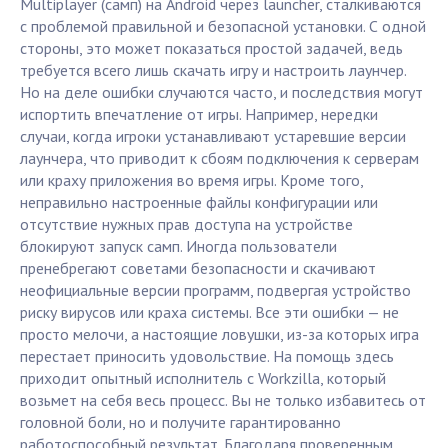
Multiplayer (самп) на Android через launcher, сталкиваются
с проблемой правильной и безопасной установки. С одной
стороны, это может показаться простой задачей, ведь
требуется всего лишь скачать игру и настроить лаунчер.
Но на деле ошибки случаются часто, и последствия могут
испортить впечатление от игры. Например, нередки
случаи, когда игроки устанавливают устаревшие версии
лаунчера, что приводит к сбоям подключения к серверам
или краху приложения во время игры. Кроме того,
неправильно настроенные файлы конфигурации или
отсутствие нужных прав доступа на устройстве
блокируют запуск самп. Иногда пользователи
пренебрегают советами безопасности и скачивают
неофициальные версии программ, подвергая устройство
риску вирусов или краха системы. Все эти ошибки — не
просто мелочи, а настоящие ловушки, из-за которых игра
перестает приносить удовольствие. На помощь здесь
приходит опытный исполнитель с Workzilla, который
возьмет на себя весь процесс. Вы не только избавитесь от
головной боли, но и получите гарантированно
работоспособный результат. Благодаря проверенным