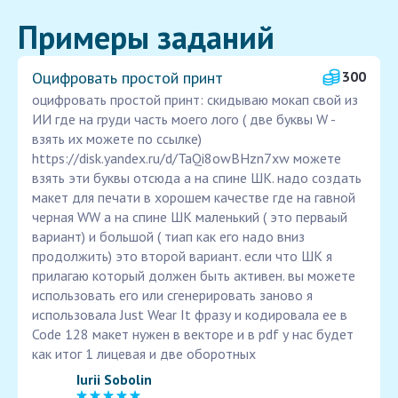
Примеры заданий
Оцифровать простой принт
300
оцифровать простой принт: скидываю мокап свой из
ИИ где на груди часть моего лого ( две буквы W -
взять их можете по ссылке)
https://disk.yandex.ru/d/TaQi8owBHzn7xw можете
взять эти буквы отсюда а на спине ШК. надо создать
макет для печати в хорошем качестве где на гавной
черная WW а на спине ШК маленький ( это перваый
вариант) и большой ( тиап как его надо вниз
продолжить) это второй вариант. если что ШК я
прилагаю который должен быть активен. вы можете
использовать его или сгенерировать заново я
использовала Just Wear It фразу и кодировала ее в
Code 128 макет нужен в векторе и в pdf у нас будет
как итог 1 лицевая и две оборотных
Iurii Sobolin