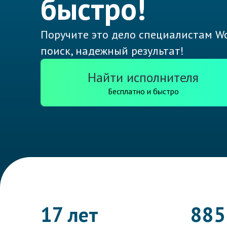
быстро!
Поручите это дело специалистам Wo
поиск, надежный результат!
Найти исполнителя
Бесплатно и быстро
17 лет
885