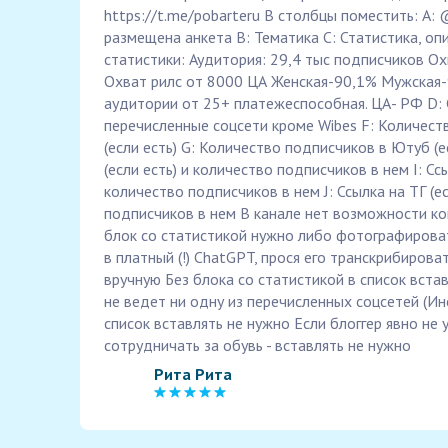
https://t.me/pobarteru В столбцы поместить: A:
размещена анкета B: Тематика С: Статистика, оп
статистики: Аудитория: 29,4 тыс подписчиков О
Охват рилс от 8000 ЦА Женская-90,1% Мужская-
аудитории от 25+ платежеспособная. ЦА- РФ D: 
перечисленные соцсети кроме Wibes F: Количест
(если есть) G: Количество подписчиков в Ютуб (е
(если есть) и количество подписчиков в нем I: Ссы
количество подписчиков в нем J: Ссылка на ТГ (е
подписчиков в нем В канале нет возможности ко
блок со статистикой нужно либо фотографироват
в платный (!) ChatGPT, прося его транскрибирова
вручную Без блока со статистикой в список встав
не ведет ни одну из перечисленных соцсетей (Инста
список вставлять не нужно Если блоггер явно не у
сотрудничать за обувь - вставлять не нужно
Рита Рита