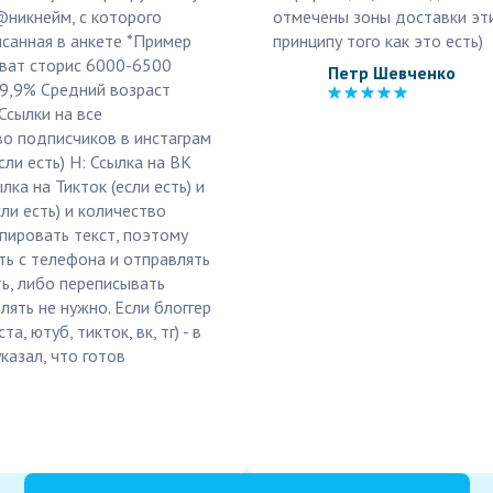
 @никнейм, с которого
отмечены зоны доставки эти
исанная в анкете *Пример
принципу того как это есть)
хват сторис 6000-6500
Петр Шевченко
9,9% Средний возраст
Ссылки на все
во подписчиков в инстаграм
сли есть) H: Ссылка на ВК
лка на Тикток (если есть) и
сли есть) и количество
пировать текст, поэтому
ь с телефона и отправлять
ть, либо переписывать
лять не нужно. Если блоггер
, ютуб, тикток, вк, тг) - в
казал, что готов