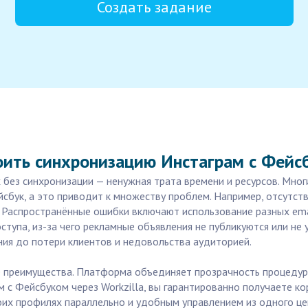
Создать задание
оить синхронизацию Инстаграм с Фейс
х без синхронизации — ненужная трата времени и ресурсов. Мн
сбук, а это приводит к множеству проблем. Например, отсутст
. Распространённые ошибки включают использование разных ema
тупа, из-за чего рекламные объявления не публикуются или не 
ия до потери клиентов и недовольства аудиторией.
е преимущества. Платформа объединяет прозрачность процедур 
м с Фейсбуком через Workzilla, вы гарантированно получаете к
оих профилях параллельно и удобным управлением из одного це