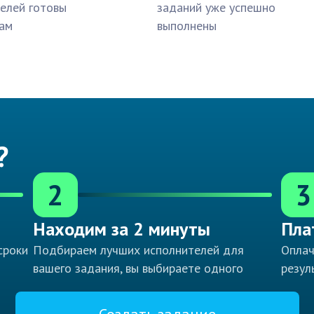
елей готовы
заданий уже успешно
ам
выполнены
?
2
3
Находим за 2 минуты
Пла
сроки
Подбираем лучших исполнителей для
Оплач
вашего задания, вы выбираете одного
резул