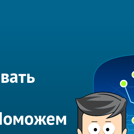
вать
Поможем