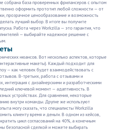
рме собрана база проверенных фрилансеров с опытом
чественно оформить прототип любой сложности — от
лки, прозрачное ценообразование и возможность
делать лучший выбор. В итоге вы получите
ска. Работа через Workzilla — это гарантия, что
полнителей — выбирайте надежное решение с
ым.
веты
нических нюансов. Вот несколько аспектов, которые
(интерактивные макеты). Каждый подходит для
лоу — как человек будет взаимодействовать с
тзывов. В-третьих, работа с отзывами и
ых, интеграция с дизайнерскими и разработческими
ледний ключевой момент — адаптивность. В
зных устройствах. Для сравнения, некоторые
анию внутри команды. Другие же используют
ыта могу сказать, что специалисты Workzilla
мить клиенту время и деньги. В одном из кейсов,
ократить цикл согласований на 40%, а конечным
ены безопасной сделкой и можете выбирать