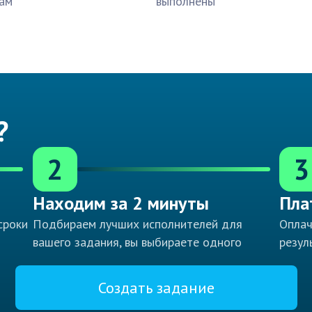
ам
выполнены
?
2
3
Находим за 2 минуты
Пла
сроки
Подбираем лучших исполнителей для
Оплач
вашего задания, вы выбираете одного
резул
Создать задание