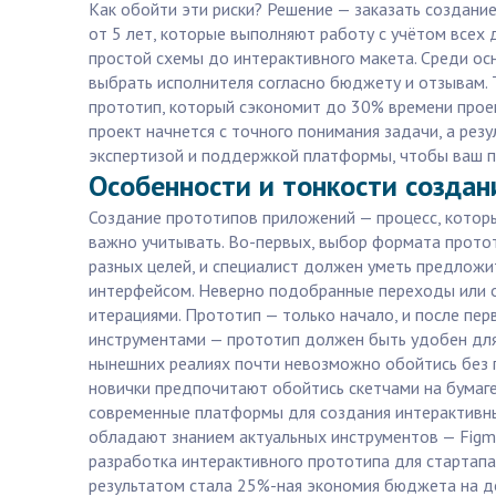
Как обойти эти риски? Решение — заказать создани
от 5 лет, которые выполняют работу с учётом всех
простой схемы до интерактивного макета. Среди ос
выбрать исполнителя согласно бюджету и отзывам. 
прототип, который сэкономит до 30% времени проект
проект начнется с точного понимания задачи, а ре
экспертизой и поддержкой платформы, чтобы ваш 
Особенности и тонкости создан
Создание прототипов приложений — процесс, которы
важно учитывать. Во-первых, выбор формата протот
разных целей, и специалист должен уметь предложи
интерфейсом. Неверно подобранные переходы или от
итерациями. Прототип — только начало, и после пер
инструментами — прототип должен быть удобен для
нынешних реалиях почти невозможно обойтись без п
новички предпочитают обойтись скетчами на бумаге
современные платформы для создания интерактивных
обладают знанием актуальных инструментов — Figma, 
разработка интерактивного прототипа для стартапа 
результатом стала 25%-ная экономия бюджета на до