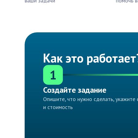
ваши задачи
помочь в
Как это работает
1
Создайте задание
Опишите, что нужно сделать, укажите 
и стоимость