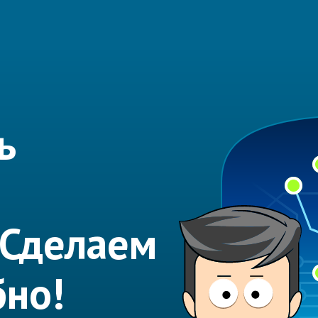
ь
 Сделаем
бно!