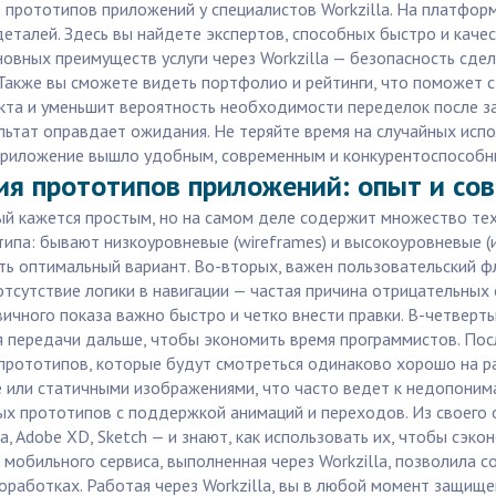
е прототипов приложений у специалистов Workzilla. На платфо
 деталей. Здесь вы найдете экспертов, способных быстро и ка
новных преимуществ услуги через Workzilla — безопасность сде
Также вы сможете видеть портфолио и рейтинги, что поможет с
а и уменьшит вероятность необходимости переделок после запу
зультат оправдает ожидания. Не теряйте время на случайных ис
приложение вышло удобным, современным и конкурентоспособн
ия прототипов приложений: опыт и со
й кажется простым, но на самом деле содержит множество тех
ипа: бывают низкоуровневые (wireframes) и высокоуровневые 
ть оптимальный вариант. Во-вторых, важен пользовательский ф
сутствие логики в навигации — частая причина отрицательных о
вичного показа важно быстро и четко внести правки. В-четверт
 передачи дальше, чтобы экономить время программистов. Пос
рототипов, которые будут смотреться одинаково хорошо на ра
 или статичными изображениями, что часто ведет к недопоним
 прототипов с поддержкой анимаций и переходов. Из своего оп
Adobe XD, Sketch — и знают, как использовать их, чтобы сэконо
мобильного сервиса, выполненная через Workzilla, позволила с
работках. Работая через Workzilla, вы в любой момент защищ