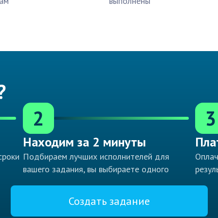
ам
выполнены
?
2
3
Находим за 2 минуты
Пла
сроки
Подбираем лучших исполнителей для
Оплач
вашего задания, вы выбираете одного
резул
Создать задание