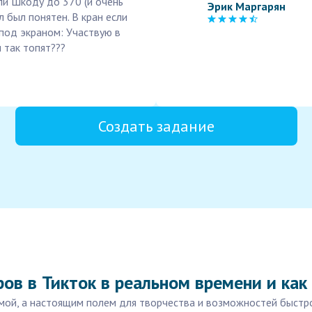
али Шкоду до 370 (и очень
Эрик Маргарян
л был понятен. В кран если
 под экраном: Участвую в
 так топят???
Создать задание
ов в Тикток в реальном времени и ка
мой, а настоящим полем для творчества и возможностей быстро