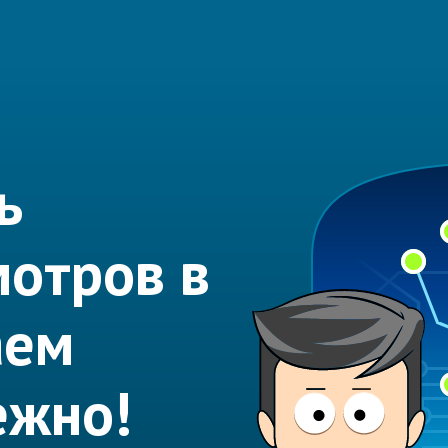
ь
мотров в
аем
ежно!