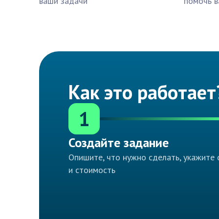
ваши задачи
помочь в
Как это работает
1
Создайте задание
Опишите, что нужно сделать, укажите 
и стоимость