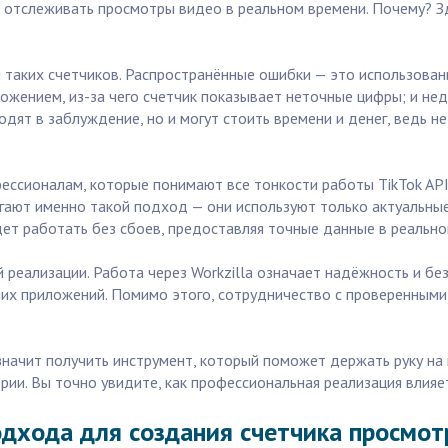
 отслеживать просмотры видео в реальном времени. Почему? З
 таких счетчиков. Распространённые ошибки — это использован
ложением, из-за чего счетчик показывает неточные цифры; и не
одят в заблуждение, но и могут стоить времени и денег, ведь
ессионалам, которые понимают все тонкости работы TikTok AP
агают именно такой подход — они используют только актуальн
удет работать без сбоев, предоставляя точные данные в реально
 реализации. Работа через Workzilla означает надёжность и бе
них приложений. Помимо этого, сотрудничество с проверенным
значит получить инструмент, который поможет держать руку на
и. Вы точно увидите, как профессиональная реализация влияет
дхода для создания счетчика просмотр