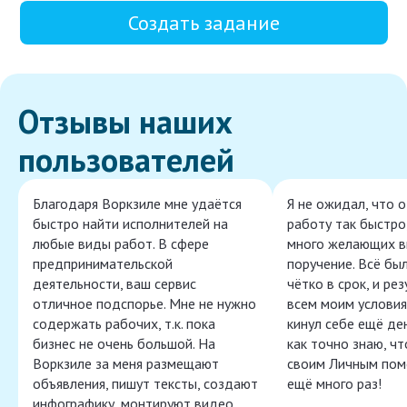
Создать задание
Отзывы наших
пользователей
Благодаря Воркзиле мне удаётся
Я не ожидал, что 
быстро найти исполнителей на
работу так быстро,
любые виды работ. В сфере
много желающих в
предпринимательской
поручение. Всё бы
деятельности, ваш сервис
чётко в срок, и ре
отличное подспорье. Мне не нужно
всем моим условия
содержать рабочих, т.к. пока
кинул себе ещё ден
бизнес не очень большой. На
как точно знаю, ч
Воркзиле за меня размещают
своим Личным пом
объявления, пишут тексты, создают
ещё много раз!
инфографику, монтируют видео,