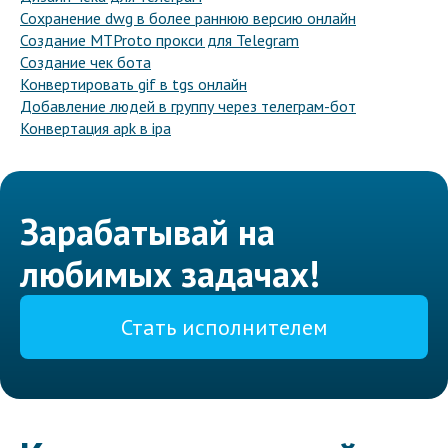
Сохранение dwg в более раннюю версию онлайн
Создание MTProto прокси для Telegram
Создание чек бота
Конвертировать gif в tgs онлайн
Добавление людей в группу через телеграм-бот
Конвертация apk в ipa
Зарабатывай на
любимых задачах!
Стать исполнителем