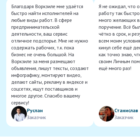
Благодаря Воркзиле мне удаётся
Я не ожидал, что 
быстро найти исполнителей на
работу так быстро,
любые виды работ. В сфере
много желающих в
предпринимательской
поручение. Всё бы
деятельности, ваш сервис
чётко в срок, и ре
отличное подспорье. Мне не нужно
всем моим условия
содержать рабочих, т.к. пока
кинул себе ещё ден
бизнес не очень большой. На
как точно знаю, ч
Воркзиле за меня размещают
своим Личным пом
объявления, пишут тексты, создают
ещё много раз!
инфографику, монтируют видео,
делают сайты, рекламу в яндексе и
соцсетях, ищут поставщиков и
многое другое. Спасибо вашему
сервису!
Руслан
Станислав
Заказчик
Заказчик