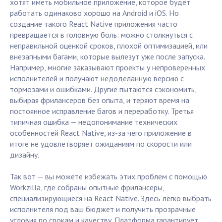
хотят иметь мобильное приложение, которое будет
работать одинаково хорошо на Android и iOS. Но
создание такого React Native приложения часто
превращается в головную боль: можно столкнуться с
неправильной оценкой сроков, плохой оптимизацией, или
внезапными багами, которые вылезут уже после запуска.
Например, многие заказывают проекты у непроверенных
исполнителей и получают недоделанную версию с
тормозами и ошибками. Другие пытаются сэкономить,
выбирая фрилансеров без опыта, и теряют время на
постоянное исправление багов и переработку. Третья
типичная ошибка — недопонимание технических
особенностей React Native, из-за чего приложение в
итоге не удовлетворяет ожиданиям по скорости или
дизайну.
Так вот — вы можете избежать этих проблем с помощью
Workzilla, где собраны опытные фрилансеры,
специализирующиеся на React Native. Здесь легко выбрать
исполнителя под ваш бюджет и получить прозрачные
условия по срокам и качеству. Платформа гарантирует