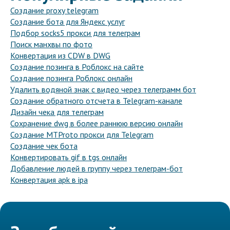
Создание proxy telegram
Создание бота для Яндекс услуг
Подбор socks5 прокси для телеграм
Поиск манхвы по фото
Конвертация из CDW в DWG
Создание позинга в Роблокс на сайте
Создание позинга Роблокс онлайн
Удалить водяной знак с видео через телеграмм бот
Создание обратного отсчета в Telegram-канале
Дизайн чека для телеграм
Сохранение dwg в более раннюю версию онлайн
Создание MTProto прокси для Telegram
Создание чек бота
Конвертировать gif в tgs онлайн
Добавление людей в группу через телеграм-бот
Конвертация apk в ipa