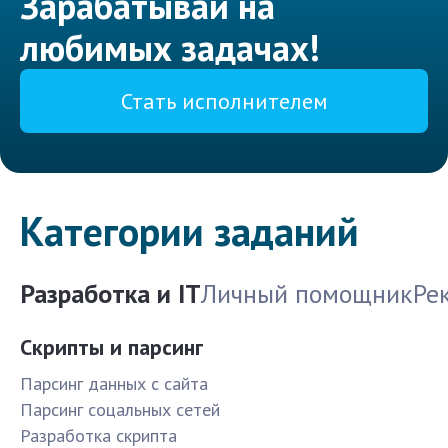
Зарабатывай на
любимых задачах!
Стать исполнителем
Категории заданий
Разработка и IT
Личный помощник
Ре
Скрипты и парсинг
Парсинг данных с сайта
Парсинг соцальных сетей
Разработка скрипта