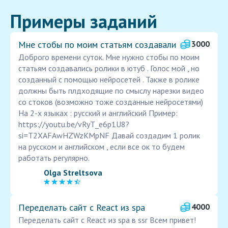
Примеры заданий
Мне стобы по моим статьям создавали
3000
Доброго времени суток. Мне нужно стобы по моим
статьям создавались ролики в ютуб . Голос мой , но
созданный с помощью нейросетей . Также в ролике
должны быть плдходящие по смыслу нарезки видео
со стоков (возможно тоже созданные нейросетями)
На 2-х языках : русский и английский Пример:
https://youtu.be/vRyT_e6p1U8?
si=T2XAFAwHZWzKMpNF Давай создадим 1 ролик
на русском и английском , если все ок то будем
работать регулярно.
Olga Streltsova
Переделать сайт с React из spa
4000
Переделать сайт с React из spa в ssr Всем привет!