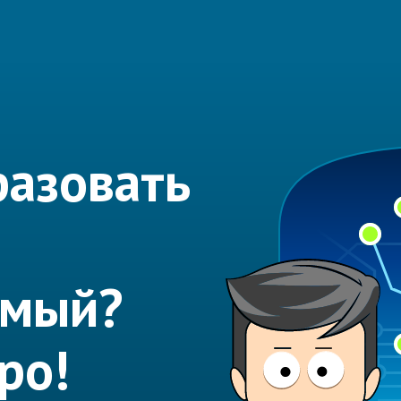
азовать
емый?
ро!