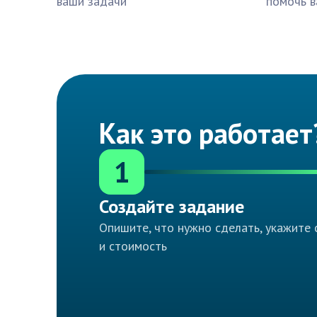
ваши задачи
помочь в
Как это работает
1
Создайте задание
Опишите, что нужно сделать, укажите 
и стоимость