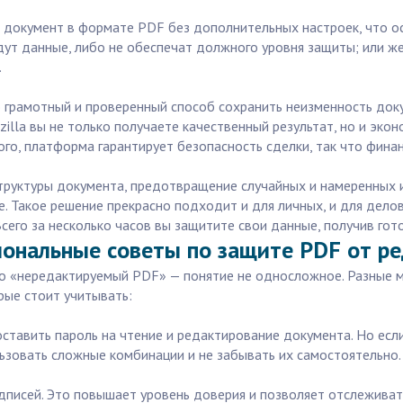
 документ в формате PDF без дополнительных настроек, что о
ут данные, либо не обеспечат должного уровня защиты; или же 
.
грамотный и проверенный способ сохранить неизменность док
zilla вы не только получаете качественный результат, но и эк
ого, платформа гарантирует безопасность сделки, так что фина
структуры документа, предотвращение случайных и намеренных
е. Такое решение прекрасно подходит и для личных, и для дело
сего за несколько часов вы защитите свои данные, получив гот
иональные советы по защите PDF от р
то «нередактируемый PDF» — понятие не односложное. Разные 
рые стоит учитывать:
оставить пароль на чтение и редактирование документа. Но ес
ьзовать сложные комбинации и не забывать их самостоятельно.
писей. Это повышает уровень доверия и позволяет отслеживать 