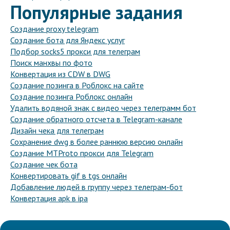
Популярные задания
Создание proxy telegram
Создание бота для Яндекс услуг
Подбор socks5 прокси для телеграм
Поиск манхвы по фото
Конвертация из CDW в DWG
Создание позинга в Роблокс на сайте
Создание позинга Роблокс онлайн
Удалить водяной знак с видео через телеграмм бот
Создание обратного отсчета в Telegram-канале
Дизайн чека для телеграм
Сохранение dwg в более раннюю версию онлайн
Создание MTProto прокси для Telegram
Создание чек бота
Конвертировать gif в tgs онлайн
Добавление людей в группу через телеграм-бот
Конвертация apk в ipa