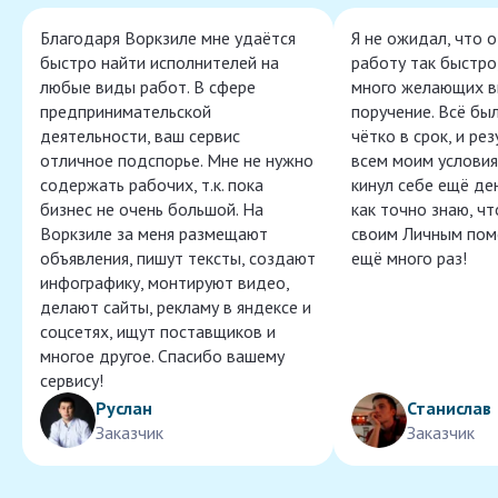
Благодаря Воркзиле мне удаётся
Я не ожидал, что 
быстро найти исполнителей на
работу так быстро,
любые виды работ. В сфере
много желающих в
предпринимательской
поручение. Всё бы
деятельности, ваш сервис
чётко в срок, и ре
отличное подспорье. Мне не нужно
всем моим условия
содержать рабочих, т.к. пока
кинул себе ещё ден
бизнес не очень большой. На
как точно знаю, ч
Воркзиле за меня размещают
своим Личным пом
объявления, пишут тексты, создают
ещё много раз!
инфографику, монтируют видео,
делают сайты, рекламу в яндексе и
соцсетях, ищут поставщиков и
многое другое. Спасибо вашему
сервису!
Руслан
Станислав
Заказчик
Заказчик