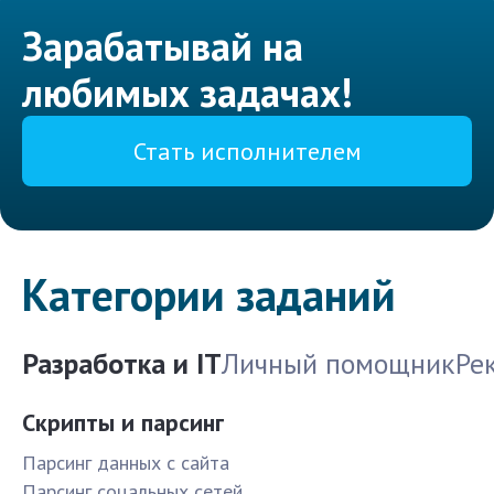
Зарабатывай на
любимых задачах!
Стать исполнителем
Категории заданий
Разработка и IT
Личный помощник
Ре
Скрипты и парсинг
Парсинг данных с сайта
Парсинг соцальных сетей