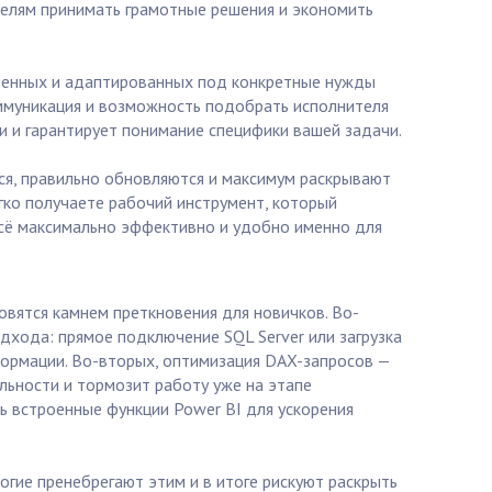
телям принимать грамотные решения и экономить
твенных и адаптированных под конкретные нужды
коммуникация и возможность подобрать исполнителя
и и гарантирует понимание специфики вашей задачи.
ются, правильно обновляются и максимум раскрывают
егко получаете рабочий инструмент, который
всё максимально эффективно и удобно именно для
овятся камнем преткновения для новичков. Во-
дхода: прямое подключение SQL Server или загрузка
формации. Во-вторых, оптимизация DAX-запросов —
льности и тормозит работу уже на этапе
 встроенные функции Power BI для ускорения
огие пренебрегают этим и в итоге рискуют раскрыть