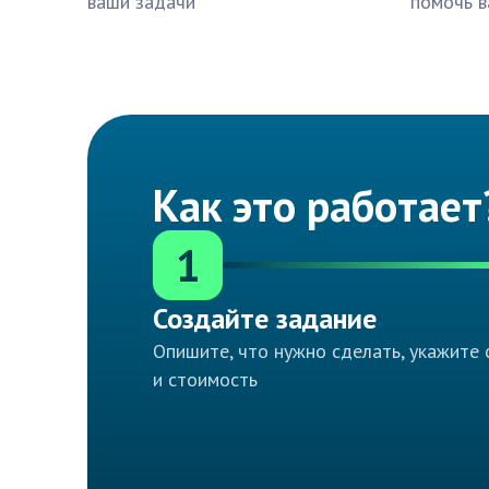
ваши задачи
помочь в
Как это работает
1
Создайте задание
Опишите, что нужно сделать, укажите 
и стоимость