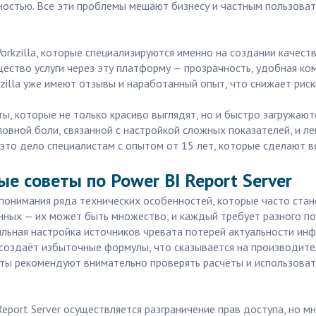
ностью. Все эти проблемы мешают бизнесу и частным пользова
orkzilla, которые специализируются именно на создании качес
ущество услуги через эту платформу — прозрачность, удобная 
zilla уже имеют отзывы и наработанный опыт, что снижает риск
чёты, которые не только красиво выглядят, но и быстро загружа
ловной боли, связанной с настройкой сложных показателей, и л
это дело специалистам с опытом от 15 лет, которые сделают 
е советы по Power BI Report Server
 понимания ряда технических особенностей, которые часто стан
нных — их может быть множество, и каждый требует разного по
ильная настройка источников чревата потерей актуальности ин
создаёт избыточные формулы, что сказывается на производите
ты рекомендуют внимательно проверять расчёты и использовать
eport Server осуществляется разграничение прав доступа, но мн