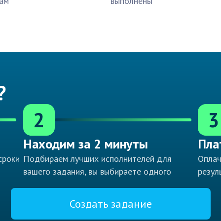
ам
выполнены
?
2
3
Находим за 2 минуты
Пла
сроки
Подбираем лучших исполнителей для
Оплач
вашего задания, вы выбираете одного
резул
Создать задание