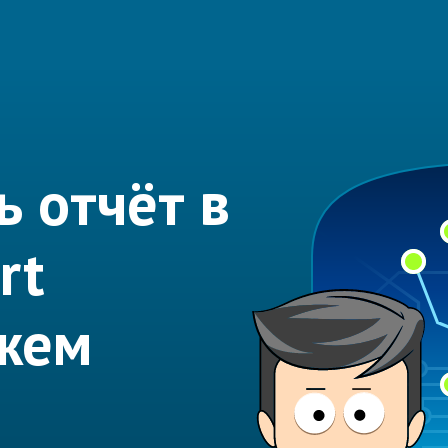
ь отчёт в
rt
жем