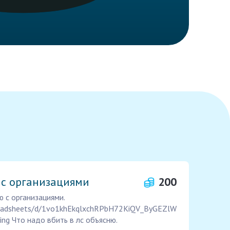
 с организациями
200
 с организациями.
preadsheets/d/1vo1khEkqlxchRPbH72KiQV_ByGEZlW
ing Что надо вбить в лс объясню.