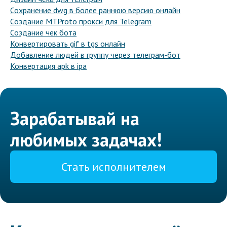
Сохранение dwg в более раннюю версию онлайн
Создание MTProto прокси для Telegram
Создание чек бота
Конвертировать gif в tgs онлайн
Добавление людей в группу через телеграм-бот
Конвертация apk в ipa
Зарабатывай на
любимых задачах!
Стать исполнителем