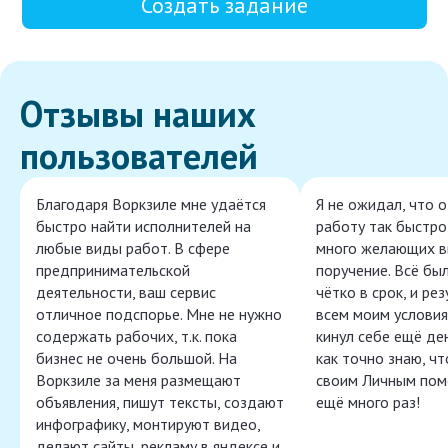
Создать задание
Отзывы наших
пользователей
Благодаря Воркзиле мне удаётся
Я не ожидал, что 
быстро найти исполнителей на
работу так быстро,
любые виды работ. В сфере
много желающих в
предпринимательской
поручение. Всё бы
деятельности, ваш сервис
чётко в срок, и ре
отличное подспорье. Мне не нужно
всем моим условия
содержать рабочих, т.к. пока
кинул себе ещё ден
бизнес не очень большой. На
как точно знаю, ч
Воркзиле за меня размещают
своим Личным пом
объявления, пишут тексты, создают
ещё много раз!
инфографику, монтируют видео,
делают сайты, рекламу в яндексе и