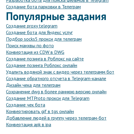
Разработка бота для поиска фильмов в Telegram
Создание бота парковки в Телеграм
Популярные задания
Создание proxy telegram
Создание бота для Яндекс услуг
Подбор socks5 прокси для телеграм
Поиск манхвы по фото
Конвертация из CDW в DWG
Создание позинга в Роблокс на сайте
Создание позинга Роблокс онлайн
Удалить водяной знак с видео через телеграмм бот
Создание обратного отсчета в Telegram-канале
Дизайн чека для телеграм
Сохранение dwg в более раннюю версию онлайн
Создание MTProto прокси для Telegram
Создание чек бота
Конвертировать gif в tgs онлайн
Добавление людей в группу через телеграм-бот
Конвертация apk в ipa