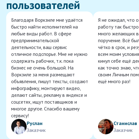
пользователей
Благодаря Воркзиле мне удаётся
Я не ожидал, что 
быстро найти исполнителей на
работу так быстро,
любые виды работ. В сфере
много желающих в
предпринимательской
поручение. Всё бы
деятельности, ваш сервис
чётко в срок, и ре
отличное подспорье. Мне не нужно
всем моим условия
содержать рабочих, т.к. пока
кинул себе ещё ден
бизнес не очень большой. На
как точно знаю, ч
Воркзиле за меня размещают
своим Личным пом
объявления, пишут тексты, создают
ещё много раз!
инфографику, монтируют видео,
делают сайты, рекламу в яндексе и
соцсетях, ищут поставщиков и
многое другое. Спасибо вашему
сервису!
Руслан
Станислав
Заказчик
Заказчик