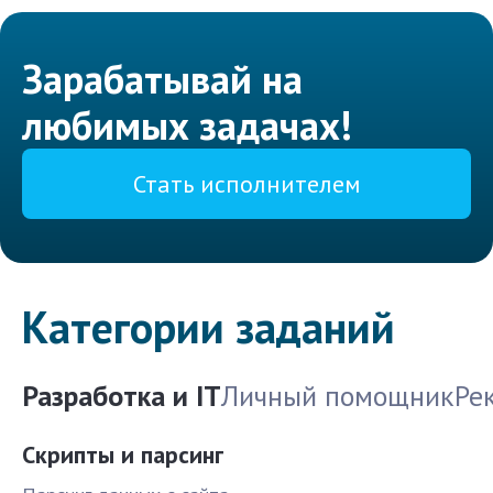
Зарабатывай на
любимых задачах!
Стать исполнителем
Категории заданий
Разработка и IT
Личный помощник
Ре
Скрипты и парсинг