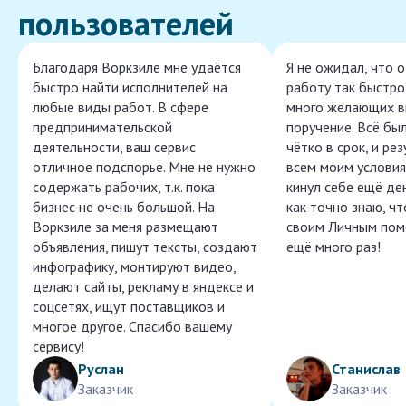
пользователей
Благодаря Воркзиле мне удаётся
Я не ожидал, что 
быстро найти исполнителей на
работу так быстро,
любые виды работ. В сфере
много желающих в
предпринимательской
поручение. Всё бы
деятельности, ваш сервис
чётко в срок, и ре
отличное подспорье. Мне не нужно
всем моим условия
содержать рабочих, т.к. пока
кинул себе ещё ден
бизнес не очень большой. На
как точно знаю, ч
Воркзиле за меня размещают
своим Личным пом
объявления, пишут тексты, создают
ещё много раз!
инфографику, монтируют видео,
делают сайты, рекламу в яндексе и
соцсетях, ищут поставщиков и
многое другое. Спасибо вашему
сервису!
Руслан
Станислав
Заказчик
Заказчик