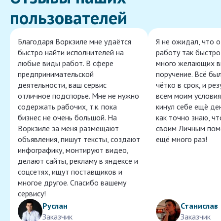
пользователей
Благодаря Воркзиле мне удаётся
Я не ожидал, что 
быстро найти исполнителей на
работу так быстро,
любые виды работ. В сфере
много желающих в
предпринимательской
поручение. Всё бы
деятельности, ваш сервис
чётко в срок, и ре
отличное подспорье. Мне не нужно
всем моим условия
содержать рабочих, т.к. пока
кинул себе ещё ден
бизнес не очень большой. На
как точно знаю, ч
Воркзиле за меня размещают
своим Личным пом
объявления, пишут тексты, создают
ещё много раз!
инфографику, монтируют видео,
делают сайты, рекламу в яндексе и
соцсетях, ищут поставщиков и
многое другое. Спасибо вашему
сервису!
Руслан
Станислав
Заказчик
Заказчик