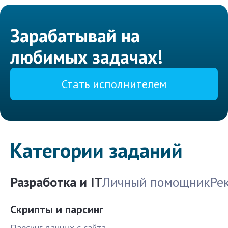
Зарабатывай на
любимых задачах!
Стать исполнителем
Категории заданий
Разработка и IT
Личный помощник
Ре
Скрипты и парсинг
Парсинг данных с сайта