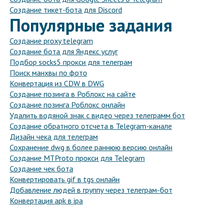
Создание тикет-бота для Discord
Популярные задания
Создание proxy telegram
Создание бота для Яндекс услуг
Подбор socks5 прокси для телеграм
Поиск манхвы по фото
Конвертация из CDW в DWG
Создание позинга в Роблокс на сайте
Создание позинга Роблокс онлайн
Удалить водяной знак с видео через телеграмм бот
Создание обратного отсчета в Telegram-канале
Дизайн чека для телеграм
Сохранение dwg в более раннюю версию онлайн
Создание MTProto прокси для Telegram
Создание чек бота
Конвертировать gif в tgs онлайн
Добавление людей в группу через телеграм-бот
Конвертация apk в ipa