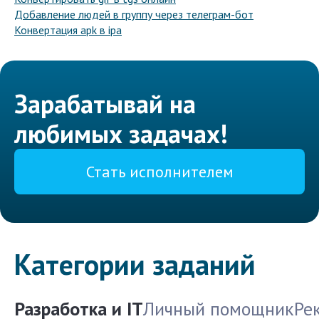
Добавление людей в группу через телеграм-бот
Конвертация apk в ipa
Зарабатывай на
любимых задачах!
Стать исполнителем
Категории заданий
Разработка и IT
Личный помощник
Ре