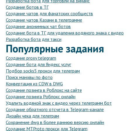
Разработка бота для торговли на Бинанс
Создание ботов в ТГ
Создание чатов для фанатских сообществ
Создание чатов Казани в телеграмме
Создание анонимных чат ботов
Создание бота в ТГ для удаления водяного знака с видео
Разработка бота для такси
Популярные задания
Создание proxy telegram
Создание бота для Яндекс услуг
Подбор socks5 прокси для телеграм
Поиск манхвы по фото
Конвертация из CDW в DWG
Создание позинга в Роблокс на сайте
Создание позинга Роблокс онлайн
Удалить водяной знак с видео через телеграмм бот
Создание обратного отсчета в Telegram-канале
Дизайн чека для телеграм
Сохранение dwg в более раннюю версию онлайн
Создание MTProto прокси для Telegram