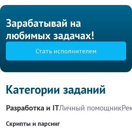
Зарабатывай на
любимых задачах!
Стать исполнителем
Категории заданий
Разработка и IT
Личный помощник
Ре
Скрипты и парсинг