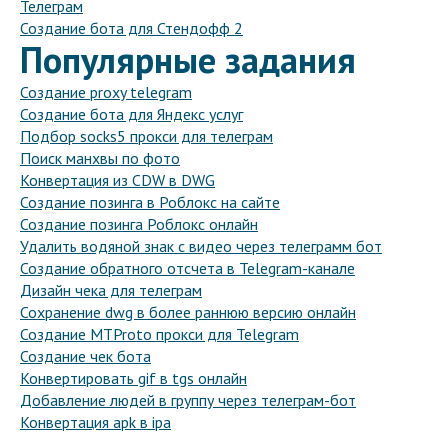
Телеграм
Создание бота для Стендофф 2
Популярные задания
Создание proxy telegram
Создание бота для Яндекс услуг
Подбор socks5 прокси для телеграм
Поиск манхвы по фото
Конвертация из CDW в DWG
Создание позинга в Роблокс на сайте
Создание позинга Роблокс онлайн
Удалить водяной знак с видео через телеграмм бот
Создание обратного отсчета в Telegram-канале
Дизайн чека для телеграм
Сохранение dwg в более раннюю версию онлайн
Создание MTProto прокси для Telegram
Создание чек бота
Конвертировать gif в tgs онлайн
Добавление людей в группу через телеграм-бот
Конвертация apk в ipa