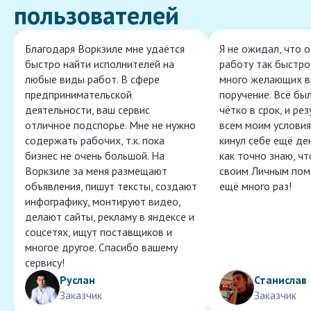
пользователей
Благодаря Воркзиле мне удаётся
Я не ожидал, что 
быстро найти исполнителей на
работу так быстро,
любые виды работ. В сфере
много желающих в
предпринимательской
поручение. Всё бы
деятельности, ваш сервис
чётко в срок, и ре
отличное подспорье. Мне не нужно
всем моим условия
содержать рабочих, т.к. пока
кинул себе ещё ден
бизнес не очень большой. На
как точно знаю, ч
Воркзиле за меня размещают
своим Личным пом
объявления, пишут тексты, создают
ещё много раз!
инфографику, монтируют видео,
делают сайты, рекламу в яндексе и
соцсетях, ищут поставщиков и
многое другое. Спасибо вашему
сервису!
Руслан
Станислав
Заказчик
Заказчик