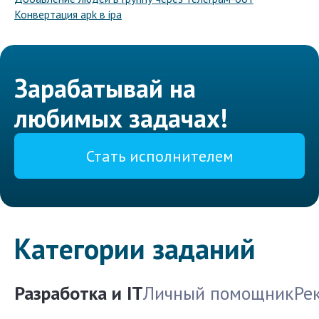
Конвертация apk в ipa
Зарабатывай на
любимых задачах!
Стать исполнителем
Категории заданий
Разработка и IT
Личный помощник
Ре