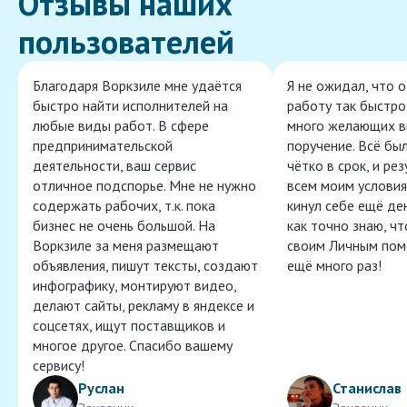
Отзывы наших
пользователей
Благодаря Воркзиле мне удаётся
Я не ожидал, что 
быстро найти исполнителей на
работу так быстро,
любые виды работ. В сфере
много желающих в
предпринимательской
поручение. Всё бы
деятельности, ваш сервис
чётко в срок, и ре
отличное подспорье. Мне не нужно
всем моим условия
содержать рабочих, т.к. пока
кинул себе ещё ден
бизнес не очень большой. На
как точно знаю, ч
Воркзиле за меня размещают
своим Личным пом
объявления, пишут тексты, создают
ещё много раз!
инфографику, монтируют видео,
делают сайты, рекламу в яндексе и
соцсетях, ищут поставщиков и
многое другое. Спасибо вашему
сервису!
Руслан
Станислав