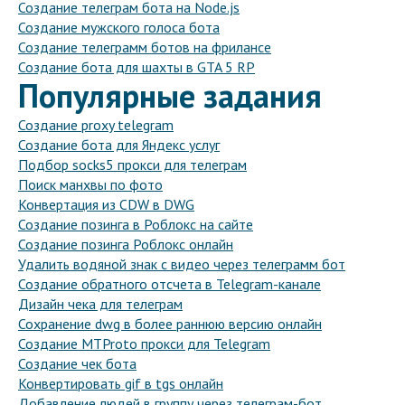
Создание телеграм бота на Node.js
Создание мужского голоса бота
Создание телеграмм ботов на фрилансе
Создание бота для шахты в GTA 5 RP
Популярные задания
Создание proxy telegram
Создание бота для Яндекс услуг
Подбор socks5 прокси для телеграм
Поиск манхвы по фото
Конвертация из CDW в DWG
Создание позинга в Роблокс на сайте
Создание позинга Роблокс онлайн
Удалить водяной знак с видео через телеграмм бот
Создание обратного отсчета в Telegram-канале
Дизайн чека для телеграм
Сохранение dwg в более раннюю версию онлайн
Создание MTProto прокси для Telegram
Создание чек бота
Конвертировать gif в tgs онлайн
Добавление людей в группу через телеграм-бот