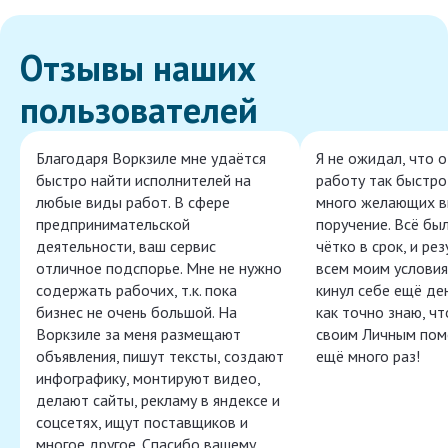
Отзывы наших
пользователей
Благодаря Воркзиле мне удаётся
Я не ожидал, что 
быстро найти исполнителей на
работу так быстро,
любые виды работ. В сфере
много желающих в
предпринимательской
поручение. Всё бы
деятельности, ваш сервис
чётко в срок, и ре
отличное подспорье. Мне не нужно
всем моим условия
содержать рабочих, т.к. пока
кинул себе ещё ден
бизнес не очень большой. На
как точно знаю, ч
Воркзиле за меня размещают
своим Личным пом
объявления, пишут тексты, создают
ещё много раз!
инфографику, монтируют видео,
делают сайты, рекламу в яндексе и
соцсетях, ищут поставщиков и
многое другое. Спасибо вашему