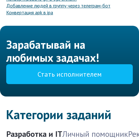
Добавление людей в группу через телеграм-бот
Конвертация apk в ipa
Зарабатывай на
любимых задачах!
Стать исполнителем
Категории заданий
Разработка и IT
Личный помощник
Ре