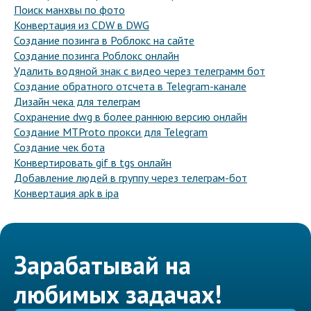
Поиск манхвы по фото
Конвертация из CDW в DWG
Создание позинга в Роблокс на сайте
Создание позинга Роблокс онлайн
Удалить водяной знак с видео через телеграмм бот
Создание обратного отсчета в Telegram-канале
Дизайн чека для телеграм
Сохранение dwg в более раннюю версию онлайн
Создание MTProto прокси для Telegram
Создание чек бота
Конвертировать gif в tgs онлайн
Добавление людей в группу через телеграм-бот
Конвертация apk в ipa
Зарабатывай на
любимых задачах!