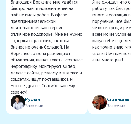
Благодаря Воркзиле мне удаётся
Я не ожидал, что 
быстро найти исполнителей на
работу так быстро,
любые виды работ. В сфере
много желающих в
предпринимательской
поручение. Всё бы
деятельности, ваш сервис
чётко в срок, и ре
отличное подспорье. Мне не нужно
всем моим условия
содержать рабочих, т.к. пока
кинул себе ещё ден
бизнес не очень большой. На
как точно знаю, ч
Воркзиле за меня размещают
своим Личным пом
объявления, пишут тексты, создают
ещё много раз!
инфографику, монтируют видео,
делают сайты, рекламу в яндексе и
соцсетях, ищут поставщиков и
многое другое. Спасибо вашему
сервису!
Руслан
Станислав
Заказчик
Заказчик