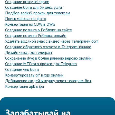
Создание proxy telegram
Создание бота для Яндекс услуг
Подбор socks5 прокси для телеграм
Поиск манхвы по фото
Конвертация из CDW в DWG
Создание позинга в Роблокс на сайте
Создание позинга Роблокс онлайн
Удалить водяной знак с видео через телеграмм бот
Создание обратного отсчета в Telegram-канале
Дизайн чека для телеграм
Сохранение dwg в более раннюю версию онлайн
Создание MTProto прокси для Telegram
Создание чек бота
Конвертировать gif в tgs онлайн
Добавление людей в группу через телеграм-бот
Конвертация apk в ipa
Зарабатывай на