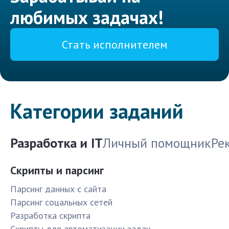
любимых задачах!
Стать исполнителем
Категории заданий
Разработка и IT
Личный помощник
Ре
Скрипты и парсинг
Парсинг данных с сайта
Парсинг соцальных сетей
Разработка скрипта
Скрипты для автоматизации задач